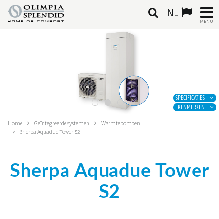
NL
MENU
NEDERLANDSE
HOME
KLIMAATREGELING
SPECIFICATIES
KENMERKEN
VERWARMING
Home
Geïntegreerde systemen
Warmtepompen
Sherpa Aquadue Tower S2
LUCHTBEHANDELING
GEÏNTEGREERDE SYSTEMEN
Sherpa Aquadue Tower
CONTACTEN
S2
WERELD OS