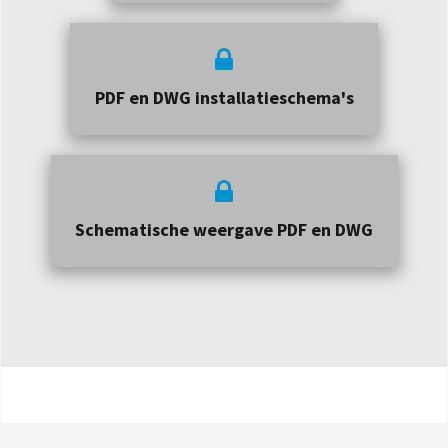
PDF en DWG installatieschema's
Schematische weergave PDF en DWG