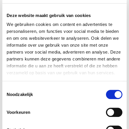
van de elektronisce bediening. Elk stadium wordt
geactiveerd op basis van de werkelijke behoefte
Deze website maakt gebruik van cookies
aan thermisch vermogen, om uw
We gebruiken cookies om content en advertenties te
elektriciteitsverbruik te optimaliseren.
personaliseren, om functies voor social media te bieden
en om ons websiteverkeer te analyseren. Ook delen we
Twee configureerbare setpoints:
twee
informatie over uw gebruik van onze site met onze
setpoints tijdens afkoeling, drie setpoints tijdens
partners voor social media, adverteren en analyse. Deze
verwarming (waarvan één voor HWW): de
partners kunnen deze gegevens combineren met andere
informatie die u aan ze heeft verstrekt of die ze hebben
setpoints kunnen ook op afstand geselecteerd
verzameld op basis van uw gebruik van hun services.
worden.
Toestemmingsselectie
Wekelijkse programmering
, HWW, feestdagen en
Noodzakelijk
doordeweeks met nachtmodus.
Voorkeuren
Klimaatcurven
met temperatuursonde voor
buitenlucht: twee curven beschikbaar, één voor