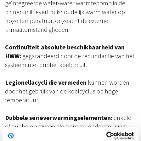
geïntegreerde water-water warmtepomp in de
binnenunit levert huishoudelijk warm water op
hoge temperatuur, ongeacht de externe
klimaatomstandigheden.
Continuïteit absolute beschikbaarheid van
HWW:
gegarandeerd door de redundantie van het
systeem met dubbel koelcircuit.
Legionellacycli die vermeden
kunnen worden
door het gebruik van de koelcyclus op hoge
temperatuur.
Dubbele serieverwarmingselementen:
enkele
of dubbele activatie element ter ondersteuning
van de warmtepomp via een simepele configuratie