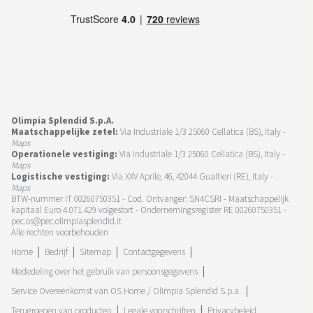
Olimpia Splendid S.p.A.
Maatschappelijke zetel:
Via Industriale 1/3 25060 Cellatica (BS), Italy -
Maps
Operationele vestiging:
Via Industriale 1/3 25060 Cellatica (BS), Italy -
Maps
Logistische vestiging:
Via XXV Aprile, 46, 42044 Gualtieri (RE), Italy -
Maps
BTW-nummer IT 00260750351 - Cod. Ontvanger: SN4CSRI - Maatschappelijk
kapitaal Euro 4.071.429 volgestort - Ondernemingsregister RE 00260750351 -
pec.os@pec.olimpiasplendid.it
Alle rechten voorbehouden
Home
Bedrijf
Sitemap
Contactgegevens
Mededeling over het gebruik van persoonsgegevens
Service Overeenkomst van OS Home / Olimpia Splendid S.p.a.
Terugroepen van producten
Legale voorschriften
Privacybeleid