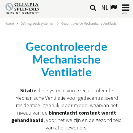
NL
MENU
Home
Geïntegreerde systemen
Gecontroleerde Mechanische Ventilatie
NEDERLANDSE
HOME
Gecontroleerde
KLIMAATREGELING
Mechanische
VERWARMING
Ventilatie
LUCHTBEHANDELING
Sitali
is het systeem voor Gecontroleerde
Mechanische Ventilatie voor gedecentraliseerd
GEÏNTEGREERDE SYSTEMEN
residentieel gebruik, door middel waarvan het
niveau van de
binnenlucht
constant wordt
CONTACTEN
gehandhaafd
, voor het welzijn en de gezondheid
van alle bewoners.
WERELD OS