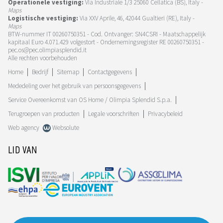
Operationele vestiging:
Via Industriale 1/3 25060 Cellatica (BS), Italy -
Maps
Logistische vestiging:
Via XXV Aprile, 46, 42044 Gualtieri (RE), Italy -
Maps
BTW-nummer IT 00260750351 - Cod. Ontvanger: SN4CSRI - Maatschappelijk
kapitaal Euro 4.071.429 volgestort - Ondernemingsregister RE 00260750351 -
pec.os@pec.olimpiasplendid.it
Alle rechten voorbehouden
Home
Bedrijf
Sitemap
Contactgegevens
Mededeling over het gebruik van persoonsgegevens
Service Overeenkomst van OS Home / Olimpia Splendid S.p.a.
Terugroepen van producten
Legale voorschriften
Privacybeleid
Web agency
Websolute
LID VAN