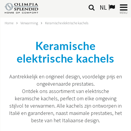
NL
MENU
Home
Verwarming
Keramische elektrische kachels
NEDERLANDSE
HOME
Keramische
KLIMAATREGELING
elektrische kachels
VERWARMING
Aantrekkelijk en origineel design, voordelige prijs en
LUCHTBEHANDELING
ongeëvenaarde prestaties.
Ontdek ons assortiment van elektrische
GEÏNTEGREERDE SYSTEMEN
keramische kachels, perfect om elke omgeving
stijlvol te verwarmen. Alle kachels zijn ontworpen in
CONTACTEN
Italië en garanderen, naast maximale prestaties, het
beste van het Italiaanse design.
WERELD OS