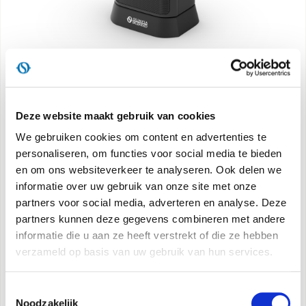
Caldo Trendy ST
De technologische luchtverhitter met een
Deze website maakt gebruik van cookies
lineair ontwerp
We gebruiken cookies om content en advertenties te
personaliseren, om functies voor social media te bieden
en om ons websiteverkeer te analyseren. Ook delen we
informatie over uw gebruik van onze site met onze
Ontdek meer
partners voor social media, adverteren en analyse. Deze
partners kunnen deze gegevens combineren met andere
informatie die u aan ze heeft verstrekt of die ze hebben
verzameld op basis van uw gebruik van hun services.
Toestemmingsselectie
Noodzakelijk