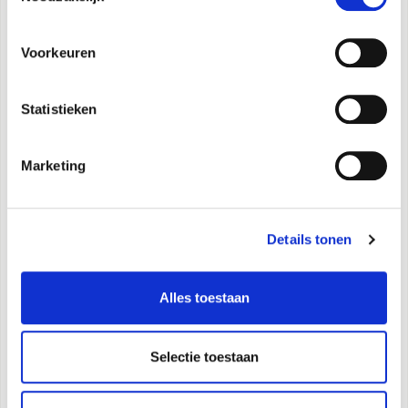
Voorkeuren
Statistieken
Marketing
Details tonen
Alles toestaan
Caldo Trendy T
Selectie toestaan
De toren ventilatorkachel met ingebouwd filter