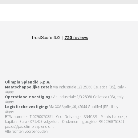
Olimpia Splendid S.p.A.
Maatschappelijke zetel:
Via Industriale 1/3 25060 Cellatica (BS), Italy -
Maps
Operationele vestiging:
Via Industriale 1/3 25060 Cellatica (BS), Italy -
Maps
Logistische vestiging:
Via XXV Aprile, 46, 42044 Gualtieri (RE), Italy -
Maps
BTW-nummer IT 00260750351 - Cod. Ontvanger: SN4CSRI - Maatschappelijk
kapitaal Euro 4.071.429 volgestort - Ondernemingsregister RE 00260750351 -
pec.os@pec.olimpiasplendid.it
Alle rechten voorbehouden