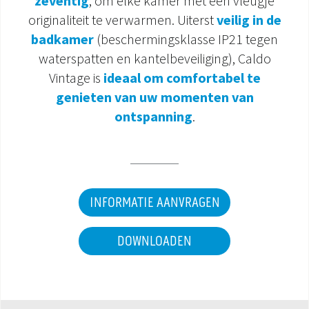
zeventig
, om elke kamer met een vleugje
originaliteit te verwarmen. Uiterst
veilig in de
DOCUMENTATIE PRODUCTEN
badkamer
(beschermingsklasse IP21 tegen
waterspatten en kantelbeveiliging), Caldo
Vintage is
ideaal om comfortabel te
genieten van uw momenten van
ontspanning
.
INFORMATIE AANVRAGEN
DOWNLOADEN