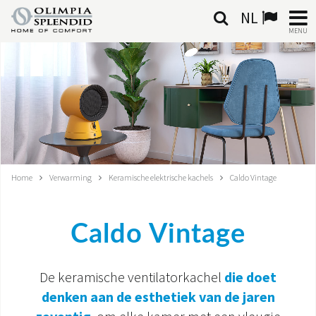
NL
MENU
NEDERLANDSE
HOME
KLIMAATREGELING
VERWARMING
Home
Verwarming
Keramische elektrische kachels
Caldo Vintage
LUCHTBEHANDELING
Caldo Vintage
GEÏNTEGREERDE SYSTEMEN
CONTACTEN
De keramische ventilatorkachel
die doet
denken aan de esthetiek van de jaren
WERELD OS