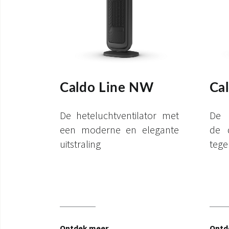
Caldo Line NW
Ca
De heteluchtventilator met
De h
een moderne en elegante
de 
uitstraling
tege
Ontdek meer
Ontd