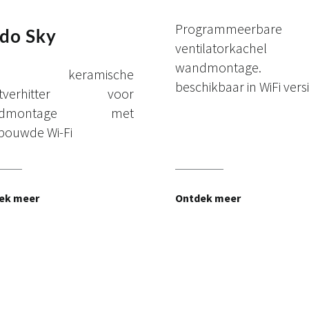
Programmeerbare
ldo Sky
ventilatorkachel
wandmontage. 
 keramische
beschikbaar in WiFi versi
htverhitter voor
ndmontage met
bouwde Wi-Fi
ek meer
Ontdek meer