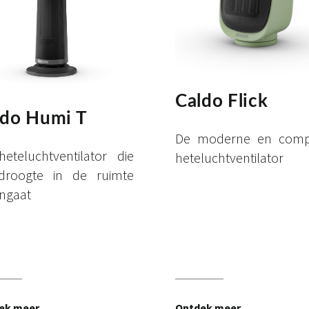
Caldo Flick
ldo Humi T
De moderne en comp
eteluchtventilator die
heteluchtventilator
droogte in de ruimte
ngaat
ek meer
Ontdek meer