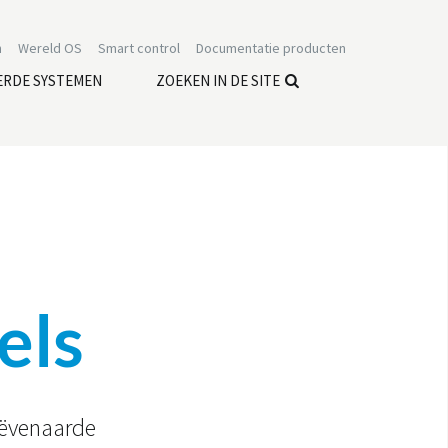
n
Wereld OS
Smart control
Documentatie producten
ERDE SYSTEMEN
ZOEKEN IN DE SITE
els
geëvenaarde