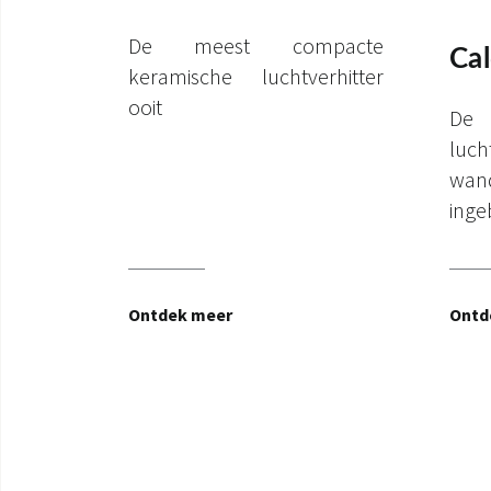
De meest compacte
Ca
keramische luchtverhitter
ooit
De
luc
wa
inge
Ontdek meer
Ontd