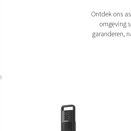
Ontdek ons as
omgeving st
garanderen, na
}