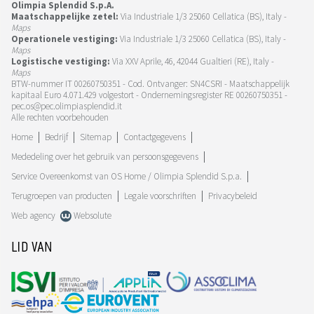
Olimpia Splendid S.p.A.
Maatschappelijke zetel:
Via Industriale 1/3 25060 Cellatica (BS), Italy -
Maps
Operationele vestiging:
Via Industriale 1/3 25060 Cellatica (BS), Italy -
Maps
Logistische vestiging:
Via XXV Aprile, 46, 42044 Gualtieri (RE), Italy -
Maps
BTW-nummer IT 00260750351 - Cod. Ontvanger: SN4CSRI - Maatschappelijk
kapitaal Euro 4.071.429 volgestort - Ondernemingsregister RE 00260750351 -
pec.os@pec.olimpiasplendid.it
Alle rechten voorbehouden
Home
Bedrijf
Sitemap
Contactgegevens
Mededeling over het gebruik van persoonsgegevens
Service Overeenkomst van OS Home / Olimpia Splendid S.p.a.
Terugroepen van producten
Legale voorschriften
Privacybeleid
Web agency
Websolute
LID VAN