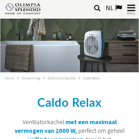
NL
MENU
NEDERLANDSE
HOME
KLIMAATREGELING
VERWARMING
Home
Verwarming
Elektrische kachels
Caldo Relax
LUCHTBEHANDELING
Caldo Relax
GEÏNTEGREERDE SYSTEMEN
CONTACTEN
Ventilatorkachel
met een maximaal
vermogen van 2000 W,
perfect om geheel
WERELD OS