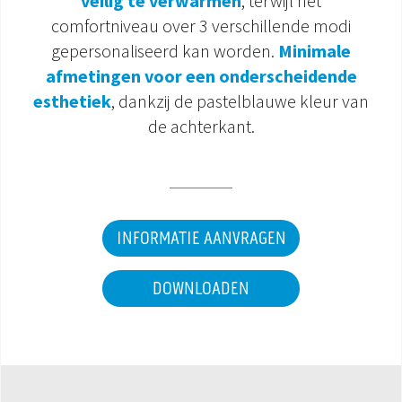
veilig te verwarmen
, terwijl het
comfortniveau over 3 verschillende modi
DOCUMENTATIE PRODUCTEN
gepersonaliseerd kan worden.
Minimale
afmetingen voor een onderscheidende
esthetiek
, dankzij de pastelblauwe kleur van
de achterkant.
INFORMATIE AANVRAGEN
DOWNLOADEN