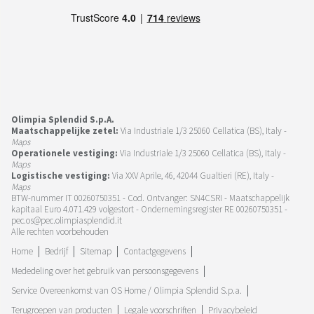
Olimpia Splendid S.p.A.
Maatschappelijke zetel:
Via Industriale 1/3 25060 Cellatica (BS), Italy -
Maps
Operationele vestiging:
Via Industriale 1/3 25060 Cellatica (BS), Italy -
Maps
Logistische vestiging:
Via XXV Aprile, 46, 42044 Gualtieri (RE), Italy -
Maps
BTW-nummer IT 00260750351 - Cod. Ontvanger: SN4CSRI - Maatschappelijk
kapitaal Euro 4.071.429 volgestort - Ondernemingsregister RE 00260750351 -
pec.os@pec.olimpiasplendid.it
Alle rechten voorbehouden
Home
Bedrijf
Sitemap
Contactgegevens
Mededeling over het gebruik van persoonsgegevens
Service Overeenkomst van OS Home / Olimpia Splendid S.p.a.
Terugroepen van producten
Legale voorschriften
Privacybeleid