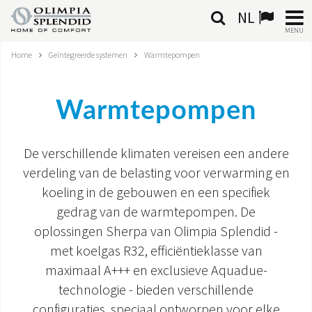
NL
MENU
Home
Geïntegreerde systemen
Warmtepompen
NEDERLANDSE
HOME
Warmtepompen
KLIMAATREGELING
De verschillende klimaten vereisen een andere
VERWARMING
verdeling van de belasting voor verwarming en
koeling in de gebouwen en een specifiek
LUCHTBEHANDELING
gedrag van de warmtepompen. De
oplossingen Sherpa van Olimpia Splendid -
GEÏNTEGREERDE SYSTEMEN
met koelgas R32, efficiëntieklasse van
CONTACTEN
maximaal A+++ en exclusieve Aquadue-
technologie - bieden verschillende
WERELD OS
configuraties, speciaal ontworpen voor elke