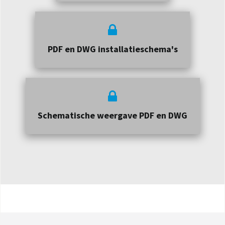
PDF en DWG installatieschema's
Schematische weergave PDF en DWG