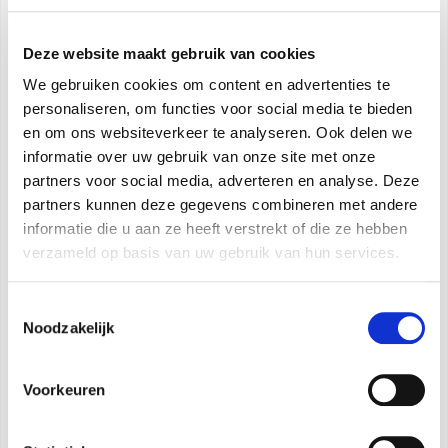
van de elektronisce bediening. Elk stadium wordt
geactiveerd op basis van de werkelijke behoefte
Deze website maakt gebruik van cookies
aan thermisch vermogen, om uw
We gebruiken cookies om content en advertenties te
elektriciteitsverbruik te optimaliseren.
personaliseren, om functies voor social media te bieden
en om ons websiteverkeer te analyseren. Ook delen we
Twee configureerbare setpoints:
twee
informatie over uw gebruik van onze site met onze
setpoints tijdens afkoeling, drie setpoints tijdens
partners voor social media, adverteren en analyse. Deze
verwarming (waarvan één voor HWW): de
partners kunnen deze gegevens combineren met andere
informatie die u aan ze heeft verstrekt of die ze hebben
setpoints kunnen ook op afstand geselecteerd
verzameld op basis van uw gebruik van hun services.
worden.
Toestemmingsselectie
Wekelijkse programmering
, HWW, feestdagen en
Noodzakelijk
doordeweeks met nachtmodus.
Voorkeuren
Klimaatcurven
met temperatuursonde voor
buitenlucht: twee curven beschikbaar, één voor