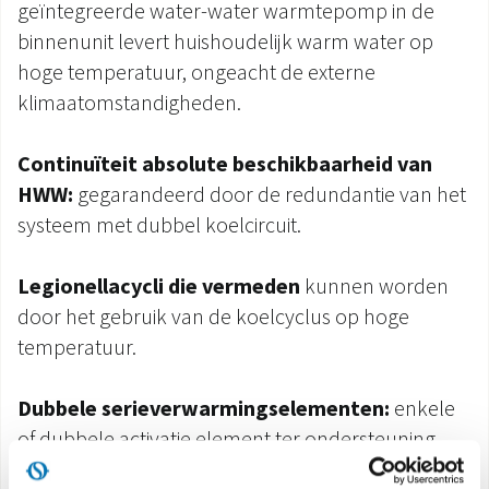
geïntegreerde water-water warmtepomp in de
binnenunit levert huishoudelijk warm water op
hoge temperatuur, ongeacht de externe
klimaatomstandigheden.
Continuïteit absolute beschikbaarheid van
HWW:
gegarandeerd door de redundantie van het
systeem met dubbel koelcircuit.
Legionellacycli die vermeden
kunnen worden
door het gebruik van de koelcyclus op hoge
temperatuur.
Dubbele serieverwarmingselementen:
enkele
of dubbele activatie element ter ondersteuning
van de warmtepomp via een simepele configuratie