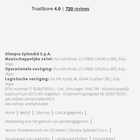
Olimpia Splendid S.p.A.
Maatschappelijke zetel:
Via Industriale 1/3 25060 Cellatica (BS), Italy -
Maps
Operationele vestiging:
Via Industriale 1/3 25060 Cellatica (BS), Italy -
Maps
Logistische vestiging:
Via XXV Aprile, 46, 42044 Gualtieri (RE), Italy -
Maps
BTW-nummer IT 00260750351 - Cod. Ontvanger: SN4CSRI - Maatschappelijk
kapitaal Euro 4.071.429 volgestort - Ondernemingsregister RE 00260750351 -
pec.os@pec.olimpiasplendid.it
Alle rechten voorbehouden
Home
Bedrijf
Sitemap
Contactgegevens
Mededeling over het gebruik van persoonsgegevens
Service Overeenkomst van OS Home / Olimpia Splendid S.p.a.
Terugroepen van producten
Legale voorschriften
Privacybeleid