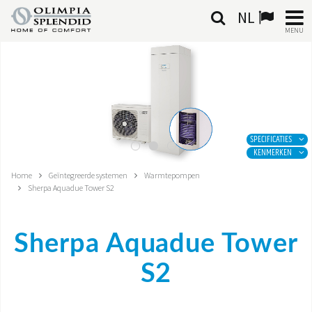
NL
MENU
NEDERLANDSE
HOME
KLIMAATREGELING
SPECIFICATIES
KENMERKEN
VERWARMING
Home
Geïntegreerde systemen
Warmtepompen
Sherpa Aquadue Tower S2
LUCHTBEHANDELING
GEÏNTEGREERDE SYSTEMEN
Sherpa Aquadue Tower
CONTACTEN
S2
WERELD OS