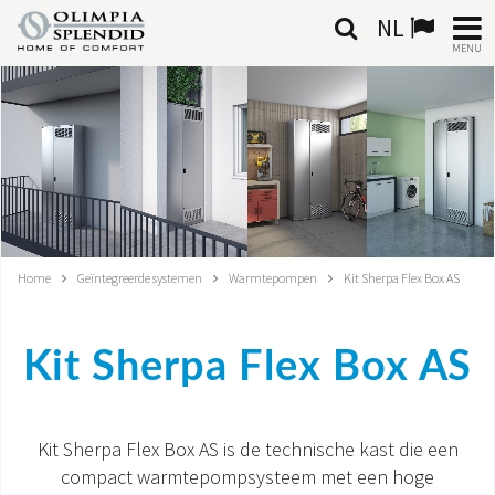
NL
MENU
NEDERLANDSE
HOME
KLIMAATREGELING
VERWARMING
Home
Geïntegreerde systemen
Warmtepompen
Kit Sherpa Flex Box AS
LUCHTBEHANDELING
Kit Sherpa Flex Box AS
GEÏNTEGREERDE SYSTEMEN
CONTACTEN
Kit Sherpa Flex Box AS is de technische kast die een
compact warmtepompsysteem met een hoge
WERELD OS