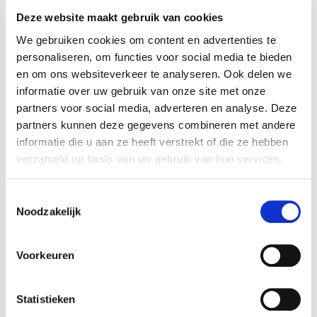
Specificaties
Deze website maakt gebruik van cookies
We gebruiken cookies om content en advertenties te
Afmetingen (L x B x H): 998 x 415 x 2280 mm
personaliseren, om functies voor social media te bieden
Systeemverbindingen vanaf de onderkant of vanaf
en om ons websiteverkeer te analyseren. Ook delen we
de achterkant
informatie over uw gebruik van onze site met onze
Condensbak om het druppelen op de bodem van
partners voor social media, adverteren en analyse. Deze
partners kunnen deze gegevens combineren met andere
de kast te voorkomen
informatie die u aan ze heeft verstrekt of die ze hebben
Mogelijke combinatie met display-kit voor
verzameld op basis van uw gebruik van hun services.
bediening op afstand(B0931)
Het netwerk voor warmtedistributie en -emissie
Toestemmingsselectie
stroomafwaarts van de Sherpa Flex Box AS moet
Noodzakelijk
de circulatie van het minimumdebiet van de
warmtepomp onder alle bedrijfsomstandigheden
Voorkeuren
garanderen, door middel van driewegkleppen of
by-passystemen. Bovendien moet voor
Statistieken
warmtepompen van de maten 8 en 10 de