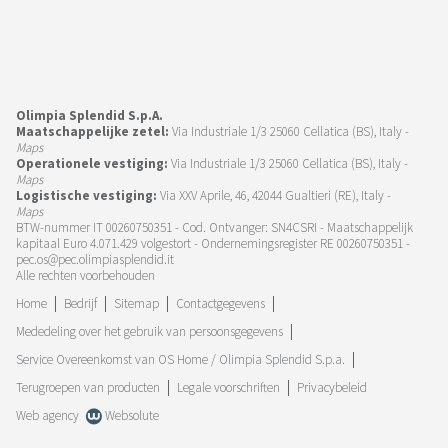
Olimpia Splendid S.p.A.
Maatschappelijke zetel:
Via Industriale 1/3 25060 Cellatica (BS), Italy -
Maps
Operationele vestiging:
Via Industriale 1/3 25060 Cellatica (BS), Italy -
Maps
Logistische vestiging:
Via XXV Aprile, 46, 42044 Gualtieri (RE), Italy -
Maps
BTW-nummer IT 00260750351 - Cod. Ontvanger: SN4CSRI - Maatschappelijk
kapitaal Euro 4.071.429 volgestort - Ondernemingsregister RE 00260750351 -
pec.os@pec.olimpiasplendid.it
Alle rechten voorbehouden
Home
Bedrijf
Sitemap
Contactgegevens
Mededeling over het gebruik van persoonsgegevens
Service Overeenkomst van OS Home / Olimpia Splendid S.p.a.
Terugroepen van producten
Legale voorschriften
Privacybeleid
Web agency
Websolute