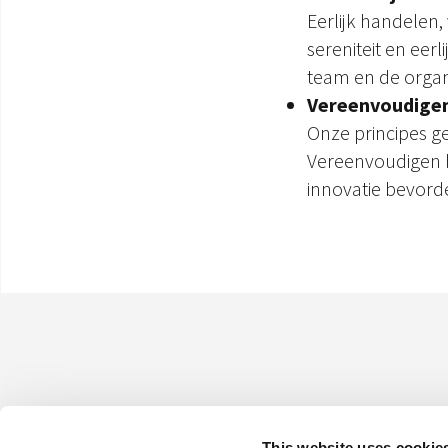
Eerlijk handelen,
sereniteit en eer
team en de organi
Vereenvoudige
Onze principes ge
Vereenvoudigen be
innovatie bevorde
This website uses cookie