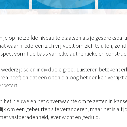
je op hetzelfde niveau te plaatsen als je gesprekspar
at waarin iedereen zich vrij voelt om zich te uiten, zon
pect vormt de basis van elke authentieke en constructi
ederzijdse en individuele groei. Luisteren betekent e
leren heeft en dat een open dialoog het denken verrijkt 
rbetert.
het nieuwe en het onverwachte om te zetten in kansen
gelijk om een gebeurtenis te veranderen, maar het is alti
n met vastberadenheid, evenwicht en geduld.