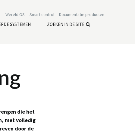
n
Wereld OS
Smart control
Documentatie producten
ERDE SYSTEMEN
ZOEKEN IN DE SITE
ng
brengen die het
, met volledig
dreven door de