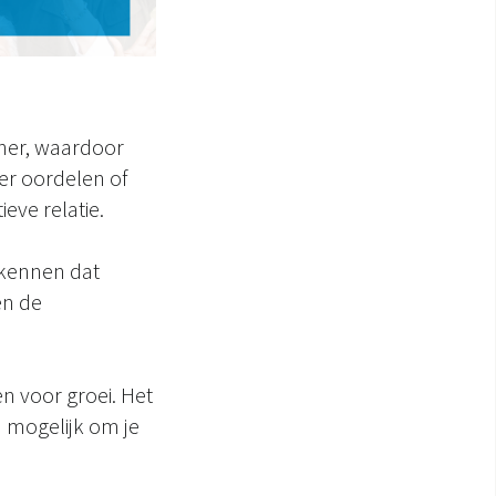
tner, waardoor
der oordelen of
eve relatie.
rkennen dat
en de
 voor groei. Het
jd mogelijk om je