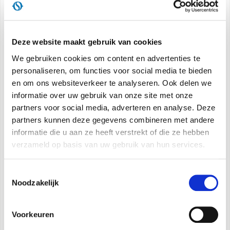
Ventilator
met borstelloze DC-motoren.
Standaard afstandsbediening
touchscreen
Deze website maakt gebruik van cookies
(aansluitkabel tot 50 m, niet inbegrepen).
We gebruiken cookies om content en advertenties te
Geïntegreerde wi-fi module voor
personaliseren, om functies voor social media te bieden
machinebeheer via smartphone en tablet, met
en om ons websiteverkeer te analyseren. Ook delen we
speciale app (Comfort Home)
informatie over uw gebruik van onze site met onze
partners voor social media, adverteren en analyse. Deze
Koudemiddel:
R32*
partners kunnen deze gegevens combineren met andere
informatie die u aan ze heeft verstrekt of die ze hebben
Werkingslimieten:
tot -25°C, +43°C (zie
verzameld op basis van uw gebruik van hun services.
technische handleidingen voor details)
Toestemmingsselectie
Buitenluchtsonde
geïntegreerd in de machine.
Noodzakelijk
Sonde voor warmwaterboiler:
standaard
Voorkeuren
meegeleverd.