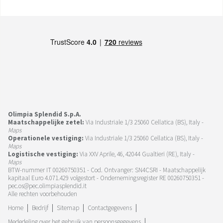
Olimpia Splendid S.p.A.
Maatschappelijke zetel:
Via Industriale 1/3 25060 Cellatica (BS), Italy -
Maps
Operationele vestiging:
Via Industriale 1/3 25060 Cellatica (BS), Italy -
Maps
Logistische vestiging:
Via XXV Aprile, 46, 42044 Gualtieri (RE), Italy -
Maps
BTW-nummer IT 00260750351 - Cod. Ontvanger: SN4CSRI - Maatschappelijk
kapitaal Euro 4.071.429 volgestort - Ondernemingsregister RE 00260750351 -
pec.os@pec.olimpiasplendid.it
Alle rechten voorbehouden
Home
Bedrijf
Sitemap
Contactgegevens
Mededeling over het gebruik van persoonsgegevens