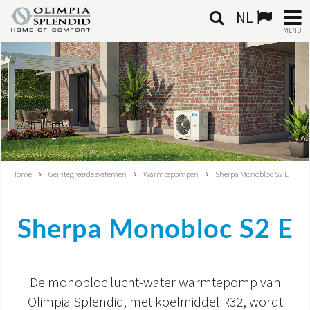
NL
MENU
NEDERLANDSE
HOME
KLIMAATREGELING
VERWARMING
Home
Geïntegreerde systemen
Warmtepompen
Sherpa Monobloc S2 E
LUCHTBEHANDELING
Sherpa Monobloc S2 E
GEÏNTEGREERDE SYSTEMEN
CONTACTEN
De monobloc lucht-water warmtepomp van
WERELD OS
Olimpia Splendid, met koelmiddel R32, wordt