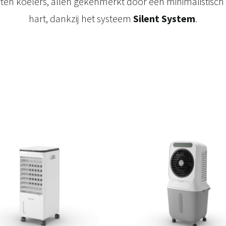
ten koelers, allen gekenmerkt door een minimalistisch d
hart, dankzij het systeem
Silent System
.