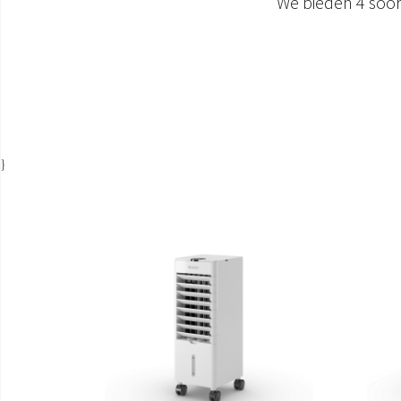
We bieden 4 soor
}