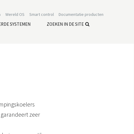
n
Wereld OS
Smart control
Documentatie producten
ERDE SYSTEMEN
ZOEKEN IN DE SITE
ampingskoelers
 garandeert zeer