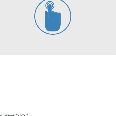
t: A+++ (35°C) e