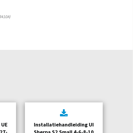
(R410A)
g UE
Installatiehandleiding UI
2T-
Sherpa S2 Small 4-6-8-10