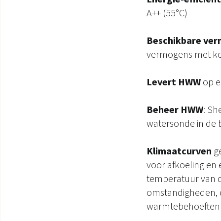
A++ (55°C)
Beschikbare ve
vermogens met koe
Levert HWW
op e
Beheer HWW
: Sh
watersonde in de b
Klimaatcurven
ge
voor afkoeling en
temperatuur van de
omstandigheden, d
warmtebehoeften 