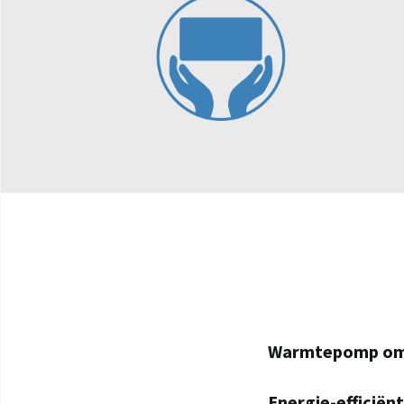
Warmtepomp omv
Energie-efficiën