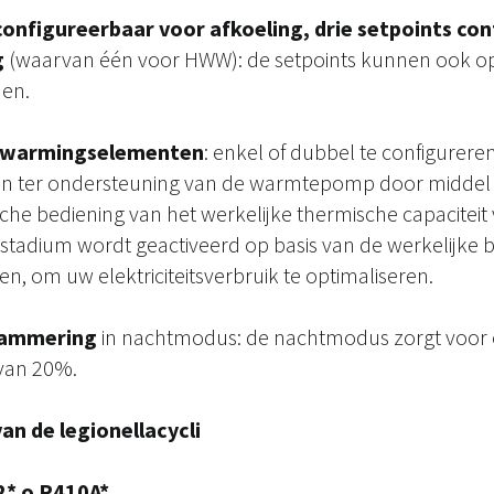
onfigureerbaar voor afkoeling, drie setpoints co
g
(waarvan één voor HWW): de setpoints kunnen ook op
den.
erwarmingselementen
: enkel of dubbel te configurer
en ter ondersteuning van de warmtepomp door middel 
che bediening van het werkelijke thermische capaciteit
tadium wordt geactiveerd op basis van de werkelijke 
, om uw elektriciteitsverbruik te optimaliseren.
rammering
in nachtmodus: de nachtmodus zorgt voor
van 20%.
an de legionellacycli
* o R410A*