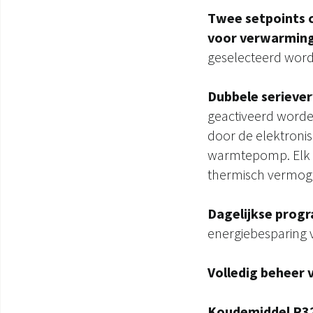
Twee setpoints c
voor verwarmin
geselecteerd wor
Dubbele seriev
geactiveerd word
door de elektronis
warmtepomp. Elk s
thermisch vermogen
Dagelijkse prog
energiebesparing 
Volledig beheer v
Koudemiddel R32