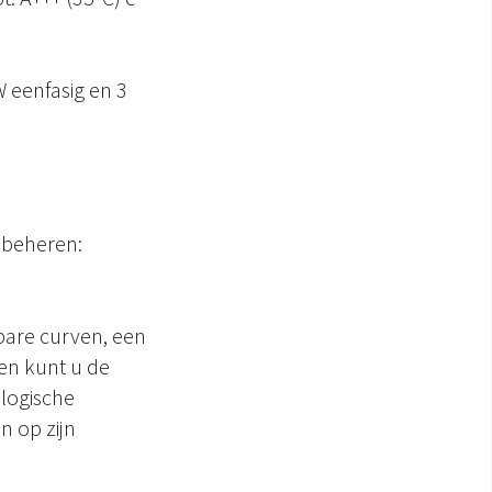
 eenfasig en 3
 beheren:
bare curven, een
en kunt u de
ologische
 op zijn