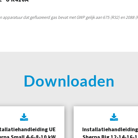
en apparatuur dat gefluoreerd gas bevat met GWP gelijk aan 675 (R32) en 2088 
Downloaden
tallatiehandleiding UE
Installatiehandleidin
erpa Small 4-6-8-10 kW
Sherpa Big 12-14-16-1