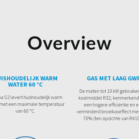
Overview
UISHOUDELIJK WARM
GAS MET LAAG GW
WATER 60 °C
De maten tot 10 kW gebruike
a S2 levert huishoudelijk warm
koelmiddel R32, kenmerkend
met een maximale temperatuur
een hogere efficiëntie en 
van 60 °C.
verminderd broeikaseffect met
70% (ten opzichte van R410