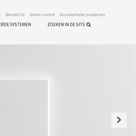
n
Wereld OS
Smart control
Documentatie producten
ERDE SYSTEMEN
ZOEKEN IN DE SITE
Next