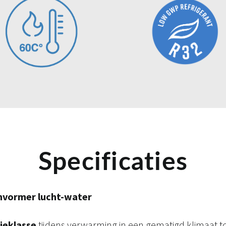
Specificaties
ormer lucht-water
tieklasse
tijdens verwarming in een gematigd klimaat to