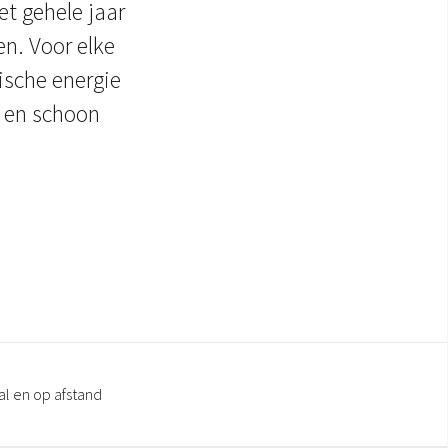
t gehele jaar
en. Voor elke
ische energie
r en schoon
al en op afstand