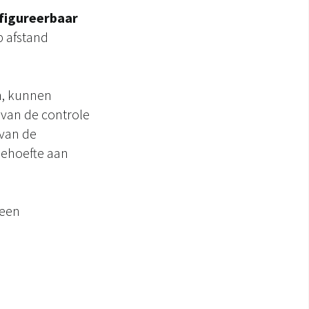
nfigureerbaar
 afstand
en, kunnen
van de controle
 van de
behoefte aan
 een