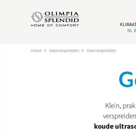
KLIMAA
NL
Home
Geurverspreiders
Geurverspreiders
G
Klein, pra
verspreide
koude ultras