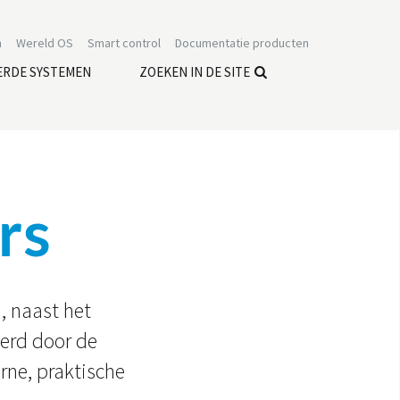
n
Wereld OS
Smart control
Documentatie producten
ERDE SYSTEMEN
ZOEKEN IN DE SITE
rs
, naast het
eerd door de
rne, praktische