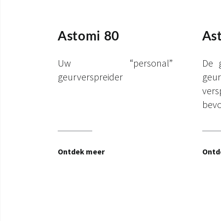
Astomi 80
As
Uw “personal”
De g
geurverspreider
geur
ver
bevo
Ontdek meer
Ontd