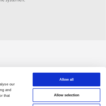
Allow all
alyse our
ing and
Allow selection
r that