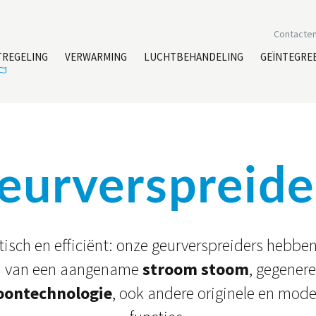
Contacte
TREGELING
VERWARMING
LUCHTBEHANDELING
GEÏNTEGRE
eurverspreide
ktisch en efficiënt: onze geurverspreiders hebben
n van een aangename
stroom stoom
, gegener
oontechnologie
, ook andere originele en mode