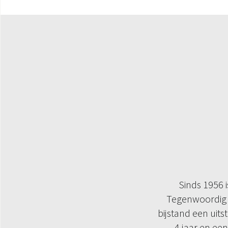
Sinds 1956 i
Tegenwoordig 
bijstand een uits
4 jaar en ee