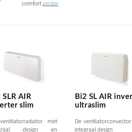
comfort
verder
2 SLR AIR
Bi2 SL AIR inve
erter slim
ultraslim
entilatorradiator met
De ventilatorconvecto
egraal design en
integraal design