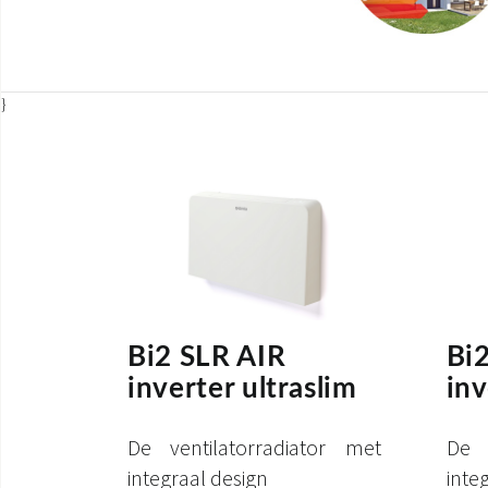
}
Bi2 SLR AIR
Bi
inverter ultraslim
inv
De ventilatorradiator met
De v
integraal design
int