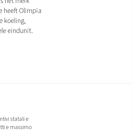
is het merk
e heeft Olimpia
 koeling,
le eindunit.
tivi statali e
tti e massimo