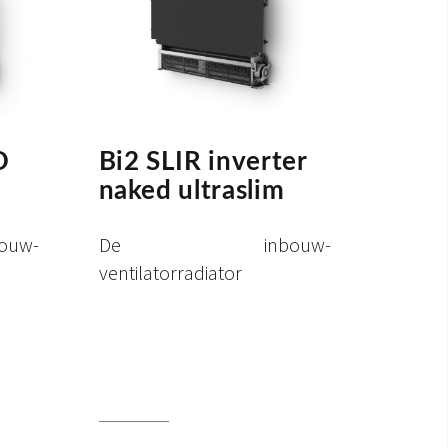
D
Bi2 SLIR inverter
naked ultraslim
w-
De inbouw-
ventilatorradiator