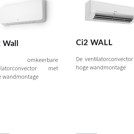
Ci2 WALL
 Wall
De ventilatorconvecto
 omkeerbare
hoge wandmontage
tilatorconvector met
e wandmontage