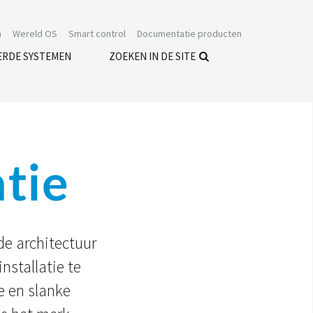
n
Wereld OS
Smart control
Documentatie producten
ERDE SYSTEMEN
ZOEKEN IN DE SITE
atie
de architectuur
nstallatie te
e en slanke