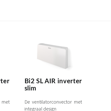
rter
Bi2 SL AIR inverter
slim
r met
De ventilatorconvector met
integraal design