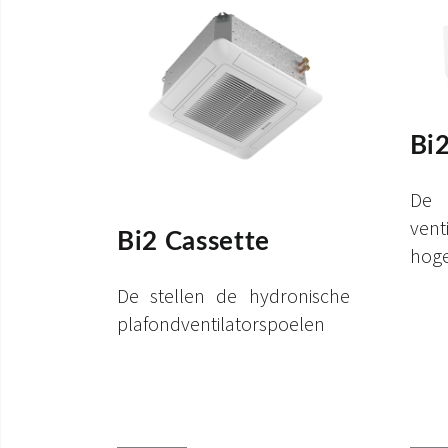
Bi2
De
ven
Bi2 Cassette
hog
De stellen de hydronische
plafondventilatorspoelen