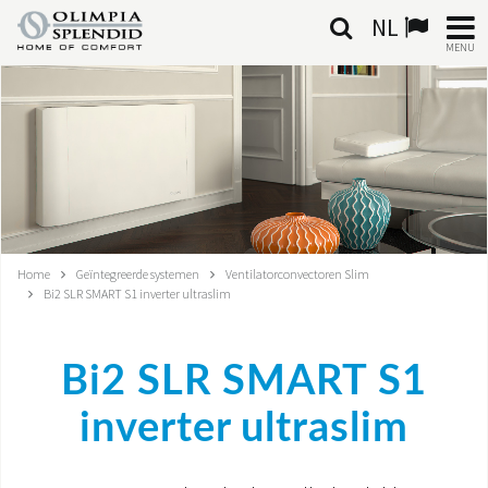
NL
MENU
NEDERLANDSE
HOME
KLIMAATREGELING
VERWARMING
Home
Geïntegreerde systemen
Ventilatorconvectoren Slim
Bi2 SLR SMART S1 inverter ultraslim
LUCHTBEHANDELING
GEÏNTEGREERDE SYSTEMEN
Bi2 SLR SMART S1
CONTACTEN
inverter ultraslim
WERELD OS