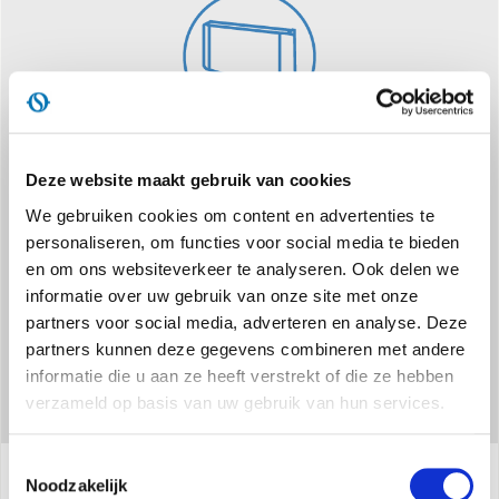
NUOVO COLORE
Deze website maakt gebruik van cookies
Bianco RAL 9003 (già in uso sui terminali Bi2 Air e Bi2 Wall).
We gebruiken cookies om content en advertenties te
personaliseren, om functies voor social media te bieden
en om ons websiteverkeer te analyseren. Ook delen we
informatie over uw gebruik van onze site met onze
partners voor social media, adverteren en analyse. Deze
partners kunnen deze gegevens combineren met andere
informatie die u aan ze heeft verstrekt of die ze hebben
verzameld op basis van uw gebruik van hun services.
Toestemmingsselectie
Noodzakelijk