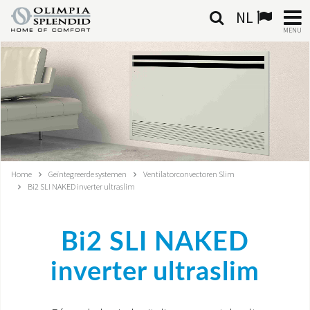
NL
MENU
NEDERLANDSE
HOME
KLIMAATREGELING
VERWARMING
Home
Geïntegreerde systemen
Ventilatorconvectoren Slim
Bi2 SLI NAKED inverter ultraslim
LUCHTBEHANDELING
GEÏNTEGREERDE SYSTEMEN
Bi2 SLI NAKED
CONTACTEN
inverter ultraslim
WERELD OS