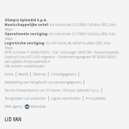
Olimpia Splendid S.p.A.
Maatschappelijke zetel:
Via Industriale 1/3 25060 Cellatica (BS), Italy -
Maps
Operationele vestiging:
Via Industriale 1/3 25060 Cellatica (BS), Italy -
Maps
Logistische vestiging:
Via XXV Aprile, 46, 42044 Gualtieri (RE), Italy -
Maps
BTW-nummer IT 00260750351 - Cod. Ontvanger: SN4CSRI - Maatschappelijk
kapitaal Euro 4.071.429 volgestort - Ondernemingsregister RE 00260750351 -
pec.os@pec.olimpiasplendid.it
Alle rechten voorbehouden
Home
Bedrijf
Sitemap
Contactgegevens
Mededeling over het gebruik van persoonsgegevens
Service Overeenkomst van OS Home / Olimpia Splendid S.p.a.
Terugroepen van producten
Legale voorschriften
Privacybeleid
Web agency
Websolute
LID VAN