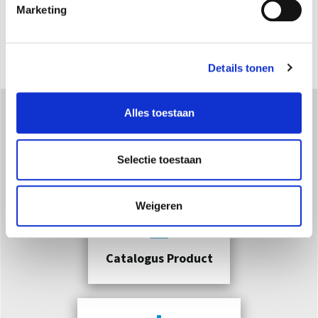
Installatie
: wand/plafond
Marketing
Beschikbaar in de kleuren
: Wit
Details tonen
Alles toestaan
Downloaden
Selectie toestaan
Weigeren
Catalogus Product