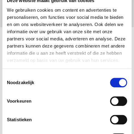
Deze website maakt gebruik van cookies
We gebruiken cookies om content en advertenties te
personaliseren, om functies voor social media te bieden
en om ons websiteverkeer te analyseren. Ook delen we
informatie over uw gebruik van onze site met onze
partners voor social media, adverteren en analyse. Deze
Specificaties
partners kunnen deze gegevens combineren met andere
informatie die u aan ze heeft verstrekt of die ze hebben
verzameld op basis van uw gebruik van hun services.
Inbouwuitvoering
Toestemmingsselectie
Compact
: Inbouwdiepte in de wand slechts 142
Noodzakelijk
mm
Assortiment dat bestaat uit
5 modellen met
Voorkeuren
verschillende vermogens
Bekisting voor inbouw
Statistieken
Burshless DC-motor
Ultra-dun estetisch paneel