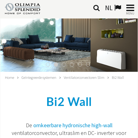
NL
MENU
NEDERLANDSE
HOME
KLIMAATREGELING
VERWARMING
Home
Geïntegreerde systemen
Ventilatorconvectoren Slim
Bi2 Wall
LUCHTBEHANDELING
Bi2 Wall
GEÏNTEGREERDE SYSTEMEN
CONTACTEN
De
omkeerbare hydronische high-wall
ventilatorconvector, ultraslim en DC- inverter voor
WERELD OS