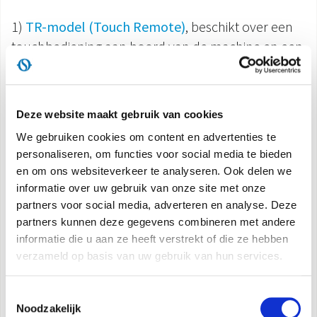
1)
TR-model (Touch Remote)
, beschikt over een
touchbediening aan boord van de machine en een
afstandsbediening (meegeleverd). Bovendien heeft
u via het selecteren van toetsen de mogelijkheid
om Olimpia Splendid op afstand te bedienen met
Deze website maakt gebruik van cookies
wandbediening of domotica-bediening, via het
We gebruiken cookies om content en advertenties te
Modbus RS485 signaalprotocol.
personaliseren, om functies voor social media te bieden
en om ons websiteverkeer te analyseren. Ook delen we
2)
AR-model (Analogic Remote)
, zorgt voor
informatie over uw gebruik van onze site met onze
universele bediening op afstand van alle
partners voor social media, adverteren en analyse. Deze
partners kunnen deze gegevens combineren met andere
wandbediening en domotica-systemen, via het
informatie die u aan ze heeft verstrekt of die ze hebben
analoge 0-10 V of digitale signaalprotocol met 4
verzameld op basis van uw gebruik van hun services.
snelheden.
Toestemmingsselectie
KENMERKEN
Noodzakelijk