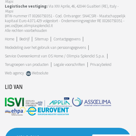
Maps
Logistische vestiging:
Via XXV Aprile, 46, 42044 Gualtieri (RE), Italy -
Maps
BTW-nummer IT 00260750351 - Cod. Ontvanger: SN4CSRI - Maatschappelijk
kapitaal Euro 4.071.429 volgestort - Ondernemingsregister RE 00260750351 -
pec.os@pec.olimpiasplendid.it
Alle rechten voorbehouden
Home
Bedrijf
Sitemap
Contactgegevens
Mededeling over het gebruik van persoonsgegevens
Service Overeenkomst van OS Home / Olimpia Splendid S.p.a.
Terugroepen van producten
Legale voorschriften
Privacybeleid
Web agency
Websolute
LID VAN