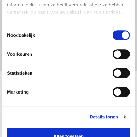
informatie die u aan ze heeft verstrekt of die ze hebben
constante warmteverdeling.
verzameld op basis van uw gebruik van hun services.
Toestemmingsselectie
Noodzakelijk
Voorkeuren
Statistieken
Specificaties
Marketing
Max. warmteafgifte: 2000 W
Details tonen
2 vermogensniveaus (1000 W - 2000 W)
Keramisch verwarmingselement
Alles toestaan