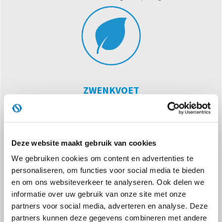
ZWENKVOET
Automatische zwenking voor de horizontale luchtstroom, voor
een verbeterde warmteverdeling.
Deze website maakt gebruik van cookies
We gebruiken cookies om content en advertenties te
personaliseren, om functies voor social media te bieden
en om ons websiteverkeer te analyseren. Ook delen we
informatie over uw gebruik van onze site met onze
partners voor social media, adverteren en analyse. Deze
2000 W MET KERAMISCHE TECHNOLOGIE
partners kunnen deze gegevens combineren met andere
De keramische weerstand garandeert een gelijkmatigere en