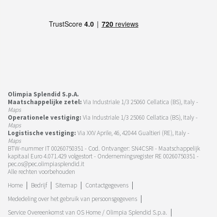
Olimpia Splendid S.p.A.
Maatschappelijke zetel:
Via Industriale 1/3 25060 Cellatica (BS), Italy -
Maps
Operationele vestiging:
Via Industriale 1/3 25060 Cellatica (BS), Italy -
Maps
Logistische vestiging:
Via XXV Aprile, 46, 42044 Gualtieri (RE), Italy -
Maps
BTW-nummer IT 00260750351 - Cod. Ontvanger: SN4CSRI - Maatschappelijk
kapitaal Euro 4.071.429 volgestort - Ondernemingsregister RE 00260750351 -
pec.os@pec.olimpiasplendid.it
Alle rechten voorbehouden
Home
Bedrijf
Sitemap
Contactgegevens
Mededeling over het gebruik van persoonsgegevens
Service Overeenkomst van OS Home / Olimpia Splendid S.p.a.