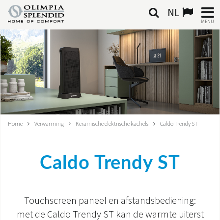
NL
MENU
NEDERLANDSE
HOME
KLIMAATREGELING
VERWARMING
Home
Verwarming
Keramische elektrische kachels
Caldo Trendy ST
LUCHTBEHANDELING
Caldo Trendy ST
GEÏNTEGREERDE SYSTEMEN
CONTACTEN
Touchscreen paneel en afstandsbediening:
WERELD OS
met de Caldo Trendy ST kan de warmte uiterst