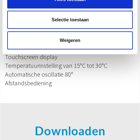
Kamerthermostaat
Veiligheidsthermostaat
Selectie toestaan
Bescherming tegen oververhitting
Anti-kantelschakelaar
ECO-functie (tot 50 % energiebesparing)
Weigeren
12 uur timer
Touchscreen display
Temperatuurinstelling van 15°C tot 30°C
Automatische oscillatie 80°
Afstandsbediening
Downloaden