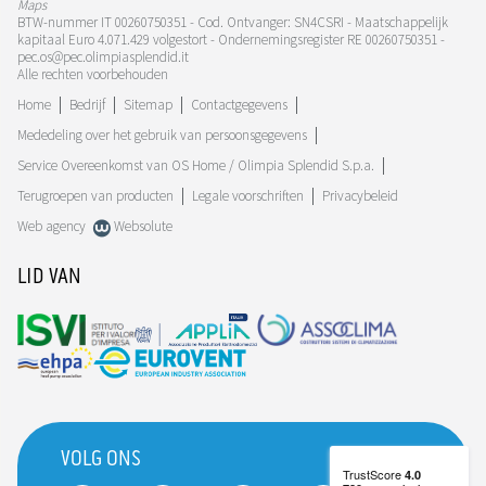
Maps
BTW-nummer IT 00260750351 - Cod. Ontvanger: SN4CSRI - Maatschappelijk
kapitaal Euro 4.071.429 volgestort - Ondernemingsregister RE 00260750351 -
pec.os@pec.olimpiasplendid.it
Alle rechten voorbehouden
Home
Bedrijf
Sitemap
Contactgegevens
Mededeling over het gebruik van persoonsgegevens
Service Overeenkomst van OS Home / Olimpia Splendid S.p.a.
Terugroepen van producten
Legale voorschriften
Privacybeleid
Web agency
Websolute
LID VAN
VOLG ONS