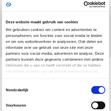
verpakking) en downloadt u de OS Comfort-app.
Deze website maakt gebruik van cookies
We gebruiken cookies om content en advertenties te
personaliseren, om functies voor social media te bieden
en om ons websiteverkeer te analyseren. Ook delen we
informatie over uw gebruik van onze site met onze
partners voor social media, adverteren en analyse. Deze
partners kunnen deze gegevens combineren met andere
informatie die u aan ze heeft verstrekt of die ze hebben
verzameld op basis van uw gebruik van hun services.
Specificaties
Toestemmingsselectie
Noodzakelijk
Afkoeling, verwarming, ontvochtiging en ventilatie
2 vermogensniveaus om tot 4,31 kW te
Voorkeuren
bereiken tijdens afkoeling