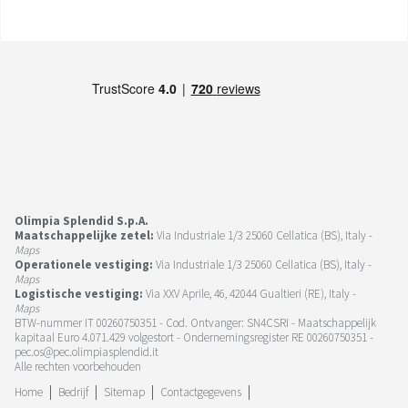
Olimpia Splendid S.p.A.
Maatschappelijke zetel:
Via Industriale 1/3 25060 Cellatica (BS), Italy -
Maps
Operationele vestiging:
Via Industriale 1/3 25060 Cellatica (BS), Italy -
Maps
Logistische vestiging:
Via XXV Aprile, 46, 42044 Gualtieri (RE), Italy -
Maps
BTW-nummer IT 00260750351 - Cod. Ontvanger: SN4CSRI - Maatschappelijk
kapitaal Euro 4.071.429 volgestort - Ondernemingsregister RE 00260750351 -
pec.os@pec.olimpiasplendid.it
Alle rechten voorbehouden
Home
Bedrijf
Sitemap
Contactgegevens