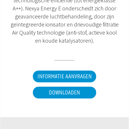
technologische efficiëntie (tot energieklasse
A++). Nexya Energy E onderscheidt zich door
DOCUMENTATIE PRODUCTEN
geavanceerde luchtbehandeling, door zijn
geïntegreerde ionisator en drievoudige filtratie
Air Quality technologie (anti-stof, actieve kool
en koude katalysatoren).
INFORMATIE AANVRAGEN
DOWNLOADEN