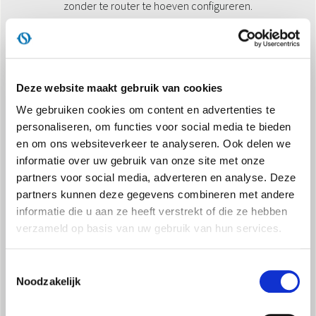
zonder te router te hoeven configureren.
Deze website maakt gebruik van cookies
We gebruiken cookies om content en advertenties te
personaliseren, om functies voor social media te bieden
CLOUD
en om ons websiteverkeer te analyseren. Ook delen we
Aansluiting op afstand buitenshuis of waar je ook bent
informatie over uw gebruik van onze site met onze
(3G/4G/5G netwerk).
partners voor social media, adverteren en analyse. Deze
partners kunnen deze gegevens combineren met andere
informatie die u aan ze heeft verstrekt of die ze hebben
verzameld op basis van uw gebruik van hun services.
Toestemmingsselectie
Noodzakelijk