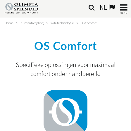
NL
MENU
Home
Klimaatregeling
Wifi-technologie
OS Comfort
NEDERLANDSE
HOME
OS Comfort
KLIMAATREGELING
Specifieke oplossingen voor maximaal
VERWARMING
comfort onder handbereik!
LUCHTBEHANDELING
GEÏNTEGREERDE SYSTEMEN
CONTACTEN
WERELD OS