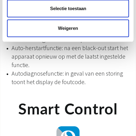
Breeze Away- en Swing-functies: voorkom een
Selectie toestaan
directe luchtstraal en pas de luchtstroom
automatisch aan (horizontaal en verticaal)
Weigeren
Gear-functie: 3 vermogensopties (50-75-100%)
om het energieverbruik te optimaliseren
Auto-herstartfunctie: na een black-out start het
apparaat opnieuw op met de laatst ingestelde
functie.
Autodiagnosefunctie: in geval van een storing
toont het display de foutcode.
Smart Control