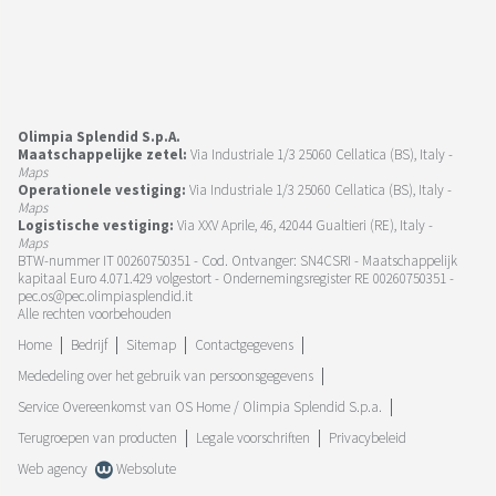
Olimpia Splendid S.p.A.
Maatschappelijke zetel:
Via Industriale 1/3 25060 Cellatica (BS), Italy -
Maps
Operationele vestiging:
Via Industriale 1/3 25060 Cellatica (BS), Italy -
Maps
Logistische vestiging:
Via XXV Aprile, 46, 42044 Gualtieri (RE), Italy -
Maps
BTW-nummer IT 00260750351 - Cod. Ontvanger: SN4CSRI - Maatschappelijk
kapitaal Euro 4.071.429 volgestort - Ondernemingsregister RE 00260750351 -
pec.os@pec.olimpiasplendid.it
Alle rechten voorbehouden
Home
Bedrijf
Sitemap
Contactgegevens
Mededeling over het gebruik van persoonsgegevens
Service Overeenkomst van OS Home / Olimpia Splendid S.p.a.
Terugroepen van producten
Legale voorschriften
Privacybeleid
Web agency
Websolute