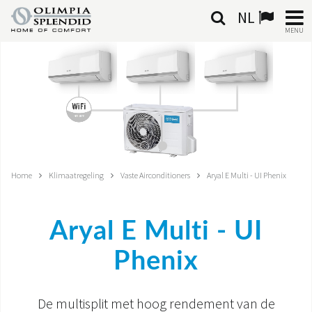
NL
MENU
NEDERLANDSE
HOME
KLIMAATREGELING
VERWARMING
Home
Klimaatregeling
Vaste Airconditioners
Aryal E Multi - UI Phenix
LUCHTBEHANDELING
Aryal E Multi - UI
GEÏNTEGREERDE SYSTEMEN
Phenix
CONTACTEN
WERELD OS
De multisplit met hoog rendement van de