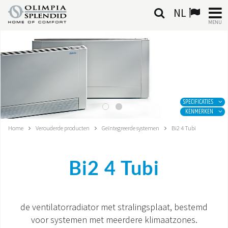
NL
MENU
NEDERLANDSE
HOME
KLIMAATREGELING
SPECIFICATIES
KENMERKEN
VERWARMING
Home
Verouderde producten
Geïntegreerde systemen
Bi2 4 Tubi
LUCHTBEHANDELING
Bi2 4 Tubi
GEÏNTEGREERDE SYSTEMEN
CONTACTEN
de ventilatorradiator met stralingsplaat, bestemd
voor systemen met meerdere klimaatzones.
WERELD OS