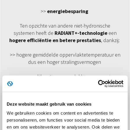
>>
energiebesparing
Ten opzichte van andere niet-hydronische
systemen heeft de
RADIANT+-technologie
een
hogere efficiëntie en betere prestaties
, dankzij:
>> hogere gemiddelde oppervlaktetemperatuur en
dus een hoger stralingsvermogen
>> meer gelijkmatige oppervlakkige verwarming
>> versterking van het natuurlijke convectie-effect
Deze website maakt gebruik van cookies
>> vermindering van de waterinhoud en
dientengevolge het sneller bereiken van de
We gebruiken cookies om content en advertenties te
beoogde werking van het systeem
personaliseren, om functies voor social media te bieden
en om ons websiteverkeer te analyseren. Ook delen we