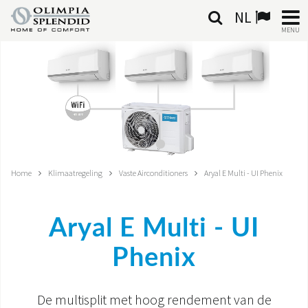
NL
MENU
NEDERLANDSE
HOME
KLIMAATREGELING
VERWARMING
Home
Klimaatregeling
Vaste Airconditioners
Aryal E Multi - UI Phenix
LUCHTBEHANDELING
Aryal E Multi - UI
GEÏNTEGREERDE SYSTEMEN
Phenix
CONTACTEN
WERELD OS
De multisplit met hoog rendement van de