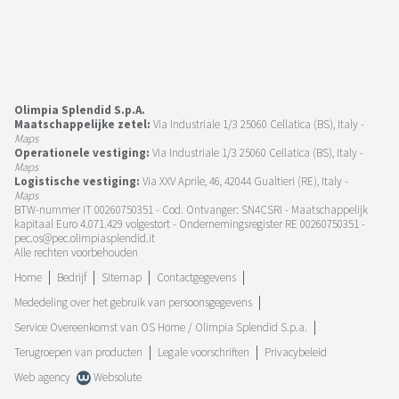
Olimpia Splendid S.p.A.
Maatschappelijke zetel:
Via Industriale 1/3 25060 Cellatica (BS), Italy -
Maps
Operationele vestiging:
Via Industriale 1/3 25060 Cellatica (BS), Italy -
Maps
Logistische vestiging:
Via XXV Aprile, 46, 42044 Gualtieri (RE), Italy -
Maps
BTW-nummer IT 00260750351 - Cod. Ontvanger: SN4CSRI - Maatschappelijk
kapitaal Euro 4.071.429 volgestort - Ondernemingsregister RE 00260750351 -
pec.os@pec.olimpiasplendid.it
Alle rechten voorbehouden
Home
Bedrijf
Sitemap
Contactgegevens
Mededeling over het gebruik van persoonsgegevens
Service Overeenkomst van OS Home / Olimpia Splendid S.p.a.
Terugroepen van producten
Legale voorschriften
Privacybeleid
Web agency
Websolute