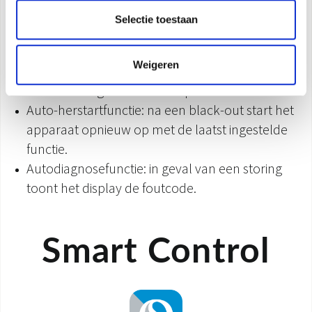
Breeze Away- en Swing-functies: voorkom een
Selectie toestaan
directe luchtstraal en pas de luchtstroom
automatisch aan (horizontaal en verticaal)
Weigeren
Gear-functie: 3 vermogensopties (50-75-100%)
om het energieverbruik te optimaliseren
Auto-herstartfunctie: na een black-out start het
apparaat opnieuw op met de laatst ingestelde
functie.
Autodiagnosefunctie: in geval van een storing
toont het display de foutcode.
Smart Control