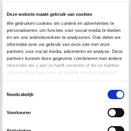
Alarm voor lege tank
Deze website maakt gebruik van cookies
Handgreep
Gebied om te bevochtigen:
50 m²
We gebruiken cookies om content en advertenties te
personaliseren, om functies voor social media te bieden
en om ons websiteverkeer te analyseren. Ook delen we
Kenmerken
informatie over uw gebruik van onze site met onze
partners voor social media, adverteren en analyse. Deze
partners kunnen deze gegevens combineren met andere
informatie die u aan ze heeft verstrekt of die ze hebben
WARME STOOM
verzameld op basis van uw gebruik van hun services.
AquaSpa is voorzien van een systeem voor de
activering van de functie WARME STOOM, een
Toestemmingsselectie
efficiënte oplossing om de bacteriële
Noodzakelijk
verontreiniging van de lucht te verminderen.
Voorkeuren
DIGITAL CONTROL
Elektronische multifunctioneel bedieningspaneel
Statistieken