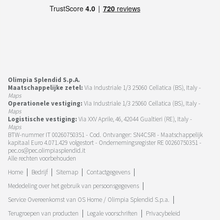
Olimpia Splendid S.p.A.
Maatschappelijke zetel:
Via Industriale 1/3 25060 Cellatica (BS), Italy -
Maps
Operationele vestiging:
Via Industriale 1/3 25060 Cellatica (BS), Italy -
Maps
Logistische vestiging:
Via XXV Aprile, 46, 42044 Gualtieri (RE), Italy -
Maps
BTW-nummer IT 00260750351 - Cod. Ontvanger: SN4CSRI - Maatschappelijk
kapitaal Euro 4.071.429 volgestort - Ondernemingsregister RE 00260750351 -
pec.os@pec.olimpiasplendid.it
Alle rechten voorbehouden
Home
Bedrijf
Sitemap
Contactgegevens
Mededeling over het gebruik van persoonsgegevens
Service Overeenkomst van OS Home / Olimpia Splendid S.p.a.
Terugroepen van producten
Legale voorschriften
Privacybeleid