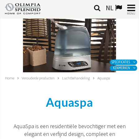
NL
MENU
NEDERLANDSE
HOME
KLIMAATREGELING
SPECIFICATIES
KENMERKEN
VERWARMING
Home
Verouderde producten
Luchtbehandeling
Aquaspa
LUCHTBEHANDELING
Aquaspa
GEÏNTEGREERDE SYSTEMEN
CONTACTEN
AquaSpa is een residentiële bevochtiger met een
elegant en verfijnd design, compleet en
WERELD OS