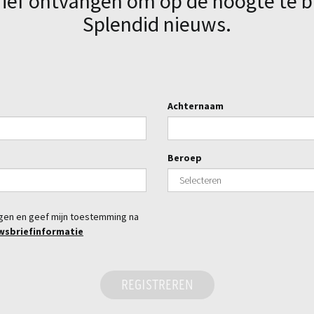
rief ontvangen om op de hoogte te b
Splendid nieuws.
Achternaam
Beroep
ngen en geef mijn toestemming na
wsbriefinformatie
REGISTREREN