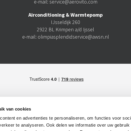
e-mail: service@aerovito.com
Airconditioning & Warmtepomp
IJsseldijk 260
2922 BL Krimpen a/d Ijssel
e-mail: olimpiasplendidservice@awsn.nl
ik van cookies
ontent en advertenties te personaliseren, om functies voor soci
LID VAN
S), Italy -
Maps
erkeer te analyseren. Ook delen we informatie over uw gebruik
), Italy -
Maps