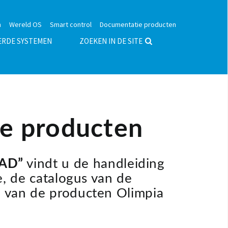
n
Wereld OS
Smart control
Documentatie producten
ERDE SYSTEMEN
ZOEKEN IN DE SITE
e producten
AD”
vindt u de handleiding
ie, de catalogus van de
n van de producten Olimpia