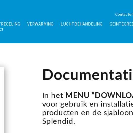
Contacte
TREGELING
VERWARMING
LUCHTBEHANDELING
GEÏNTEGRE
Documentati
In het
MENU "DOWNLO
voor gebruik en installat
producten en de sjabloo
Splendid.