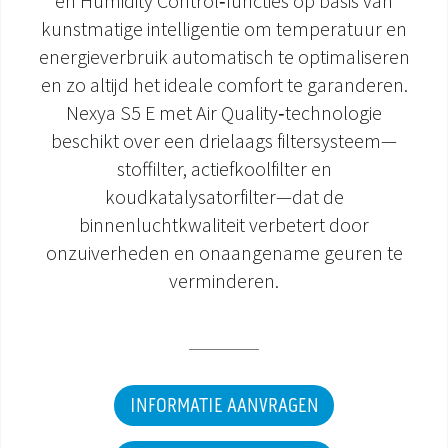
en Humidity Control‑functies op basis van
kunstmatige intelligentie om temperatuur en
DOCUMENTATIE PRODUCTEN
energieverbruik automatisch te optimaliseren
en zo altijd het ideale comfort te garanderen.
Nexya S5 E met Air Quality‑technologie
beschikt over een drielaags filtersysteem—
stoffilter, actiefkoolfilter en
koudkatalysatorfilter—dat de
binnenluchtkwaliteit verbetert door
onzuiverheden en onaangename geuren te
verminderen.
INFORMATIE AANVRAGEN