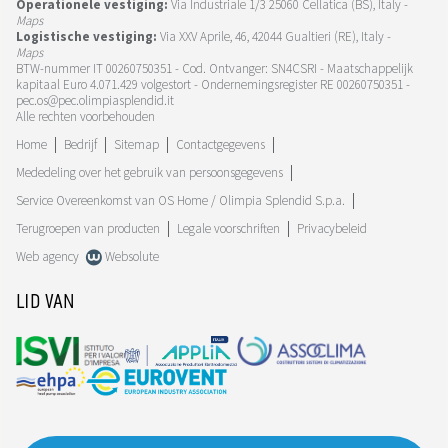
Operationele vestiging:
Via Industriale 1/3 25060 Cellatica (BS), Italy -
Maps
Logistische vestiging:
Via XXV Aprile, 46, 42044 Gualtieri (RE), Italy -
Maps
BTW-nummer IT 00260750351 - Cod. Ontvanger: SN4CSRI - Maatschappelijk
kapitaal Euro 4.071.429 volgestort - Ondernemingsregister RE 00260750351 -
pec.os@pec.olimpiasplendid.it
Alle rechten voorbehouden
Home
Bedrijf
Sitemap
Contactgegevens
Mededeling over het gebruik van persoonsgegevens
Service Overeenkomst van OS Home / Olimpia Splendid S.p.a.
Terugroepen van producten
Legale voorschriften
Privacybeleid
Web agency
Websolute
LID VAN