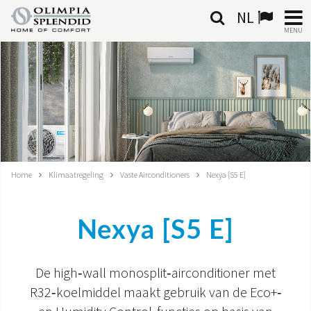
NL
MENU
NEDERLANDSE
HOME
KLIMAATREGELING
VERWARMING
Home
Klimaatregeling
Vaste Airconditioners
Nexya [S5 E]
LUCHTBEHANDELING
Nexya [S5 E]
GEÏNTEGREERDE SYSTEMEN
CONTACTEN
De high‑wall monosplit‑airconditioner met
R32‑koelmiddel maakt gebruik van de Eco+‑
WERELD OS