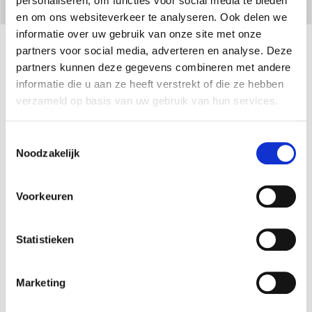
personaliseren, om functies voor social media te bieden
en om ons websiteverkeer te analyseren. Ook delen we
informatie over uw gebruik van onze site met onze
partners voor social media, adverteren en analyse. Deze
Specificaties
partners kunnen deze gegevens combineren met andere
informatie die u aan ze heeft verstrekt of die ze hebben
verzameld op basis van uw gebruik van hun services.
• Handmatige oscillatie van de horizontale
Toestemmingsselectie
luchtstroom.
Noodzakelijk
• Golden Fin-behandeling op de batterij van de
buitenunit, om corrosie door weersinvloeden te
Voorkeuren
voorkomen.
Statistieken
• Draadloze connectiviteit kan worden
geïntegreerd door eenvoudig de USB-stick te
Marketing
installeren, die bij de verpakking van de binnenunit
is inbegrepen.