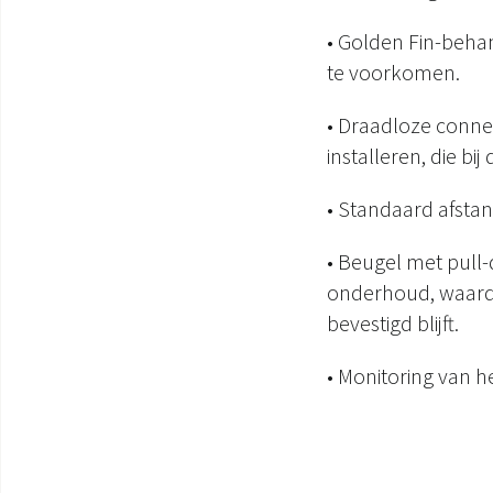
• Golden Fin-behan
te voorkomen.
• Draadloze conne
installeren, die bi
• Standaard afsta
• Beugel met pull
onderhoud, waardo
bevestigd blijft.
• Monitoring van h