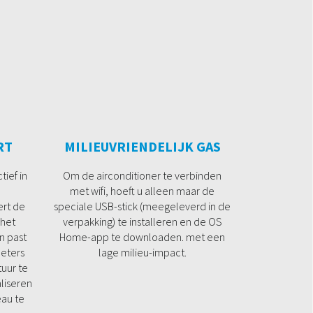
RT
MILIEUVRIENDELIJK GAS
tief in
Om de airconditioner te verbinden
met wifi, hoeft u alleen maar de
ert de
speciale USB-stick (meegeleverd in de
 het
verpakking) te installeren en de OS
n past
Home-app te downloaden. met een
eters
lage milieu-impact.
uur te
aliseren
eau te