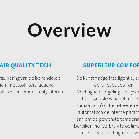
Overview
AIR QUALITY TECH
SUPERIEUR COMFO
tzuivering van de behandelde
De kunstmatige intelligentie, ac
ucht met stoffilters, actieve
de functies Eco+ en
offilters en koude katalysatoren.
Vochtigheidsregeling, analyse
belangrijkste variabelen die
klimaatcomfort beïnvloeden e
automatisch de interne param
aan om de gewenste temperat
bereiken, het verbruik te optim
en het ideale vochtigheidsniv