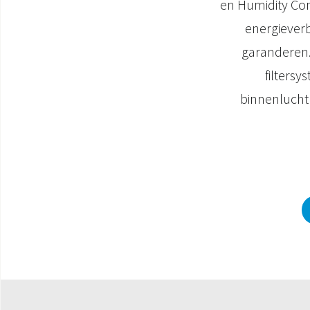
en Humidity Con
energieverb
garanderen.
filtersy
binnenlucht