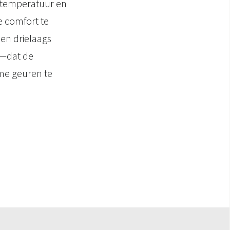
m temperatuur en
e comfort te
en drielaags
er—dat de
me geuren te