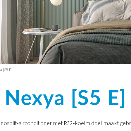
a [S5 E]
Nexya [S5 E]
nosplit‑airconditioner met R32‑koelmiddel maakt gebr