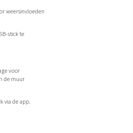
door weersinvloeden
B-stick te
age voor
an de muur
k via de app.