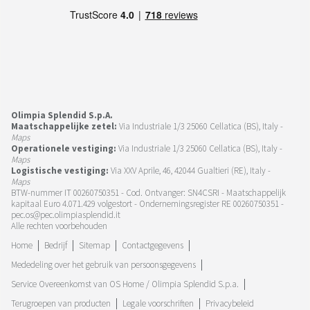
Olimpia Splendid S.p.A.
Maatschappelijke zetel:
Via Industriale 1/3 25060 Cellatica (BS), Italy -
Maps
Operationele vestiging:
Via Industriale 1/3 25060 Cellatica (BS), Italy -
Maps
Logistische vestiging:
Via XXV Aprile, 46, 42044 Gualtieri (RE), Italy -
Maps
BTW-nummer IT 00260750351 - Cod. Ontvanger: SN4CSRI - Maatschappelijk
kapitaal Euro 4.071.429 volgestort - Ondernemingsregister RE 00260750351 -
pec.os@pec.olimpiasplendid.it
Alle rechten voorbehouden
Home
Bedrijf
Sitemap
Contactgegevens
Mededeling over het gebruik van persoonsgegevens
Service Overeenkomst van OS Home / Olimpia Splendid S.p.a.
Terugroepen van producten
Legale voorschriften
Privacybeleid