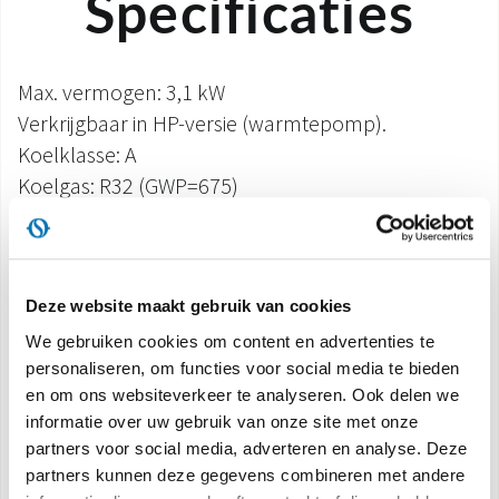
Specificaties
Max. vermogen: 3,1 kW
Verkrijgbaar in HP-versie (warmtepomp).
Koelklasse: A
Koelgas: R32 (GWP=675)
Verkrijgbaar in esthetische en ingebouwde versie
Vloerinstallatie voor versie met esthetica
Inbouwinstallatie voor naakte versie
Deze website maakt gebruik van cookies
Display met ingebouwde aanraakbediening (Kan
alleen worden gebruikt voor versie met esthetica)
We gebruiken cookies om content en advertenties te
personaliseren, om functies voor social media te bieden
Multifunctionele afstandsbediening met LCD-
en om ons websiteverkeer te analyseren. Ook delen we
display (Kan alleen worden gebruikt voor versie
informatie over uw gebruik van onze site met onze
met esthetiek).
partners voor social media, adverteren en analyse. Deze
Aan/uit-contact voor inschakelen of energieboost
partners kunnen deze gegevens combineren met andere
Er is een RS485-poort beschikbaar voor aansturing