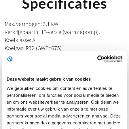
Specificaties
Max. vermogen: 3,1 kW
Verkrijgbaar in HP-versie (warmtepomp).
Koelklasse: A
Koelgas: R32 (GWP=675)
Verkrijgbaar in esthetische en ingebouwde versie
Vloerinstallatie voor versie met esthetica
Inbouwinstallatie voor naakte versie
Deze website maakt gebruik van cookies
Display met ingebouwde aanraakbediening (Kan
alleen worden gebruikt voor versie met esthetica)
We gebruiken cookies om content en advertenties te
personaliseren, om functies voor social media te bieden
Multifunctionele afstandsbediening met LCD-
en om ons websiteverkeer te analyseren. Ook delen we
display (Kan alleen worden gebruikt voor versie
informatie over uw gebruik van onze site met onze
met esthetiek).
partners voor social media, adverteren en analyse. Deze
Aan/uit-contact voor inschakelen of energieboost
partners kunnen deze gegevens combineren met andere
Er is een RS485-poort beschikbaar voor aansturing