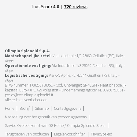
Olimpia Splendid S.p.A.
Maatschappelijke zetel:
Via Industriale 1/3 25060 Cellatica (BS), Italy -
Maps
Operationele vestiging:
Via Industriale 1/3 25060 Cellatica (BS), Italy -
Maps
Logistische vestiging:
Via XXV Aprile, 46, 42044 Gualtieri (RE), Italy -
Maps
BTW-nummer IT 00260750351 - Cod. Ontvanger: SN4CSRI - Maatschappelijk
kapitaal Euro 4.071.429 volgestort - Ondernemingsregister RE 00260750351 -
pec.os@pec.olimpiasplendid.it
Alle rechten voorbehouden
Home
Bedrijf
Sitemap
Contactgegevens
Mededeling over het gebruik van persoonsgegevens
Service Overeenkomst van OS Home / Olimpia Splendid S.p.a.
Terugroepen van producten
Legale voorschriften
Privacybeleid