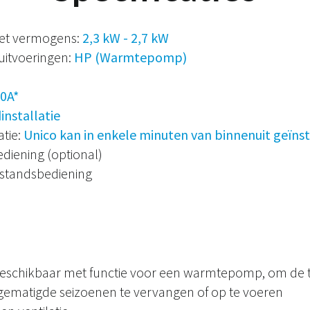
et vermogens:
2,3 kW - 2,7 kW
uitvoeringen:
HP (Warmtepomp)
0A*
nstallatie
atie:
Unico kan in enkele minuten van binnenuit geïns
iening (optional)
fstandsbediening
chikbaar met functie voor een warmtepomp, om de tr
gematigde seizoenen te vervangen of op te voeren