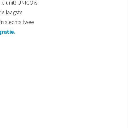
e unit! UNICO is
de laagste
jn slechts twee
ratie.