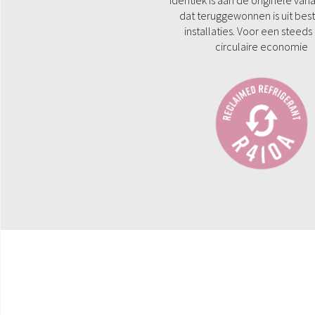
identiek is aan de originele vari
dat teruggewonnen is uit be
installaties. Voor een steed
circulaire economie