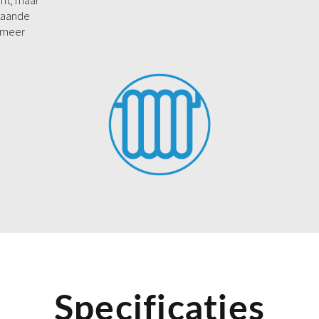
ant, maar
staande
s meer
Specificaties