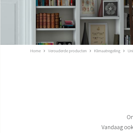
Home
Verouderde producten
Klimaatregeling
Un
On
Vandaag ook 