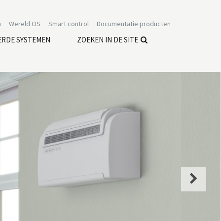
n
Wereld OS
Smart control
Documentatie producten
ERDE SYSTEMEN
ZOEKEN IN DE SITE
Next