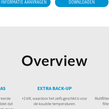
INFORMATIE AANVRAGEN
DOWNLOADEN
Overview
AS
EXTRA BACK-UP
ereerde
+2 kW, waardoor het zelfs geschikt is voor
Multifilt
ddel dat
de koudste temperaturen.
filt