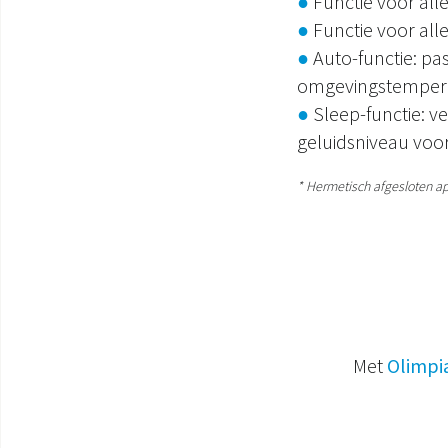
●
Functie voor alle
●
Functie voor all
●
Auto-functie: p
omgevingstemper
●
Sleep-functie: 
geluidsniveau voor
* Hermetisch afgesloten a
Met
Olimpi