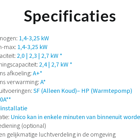
Specificaties
rmogen:
1,4-3,25 kW
n-max:
1,4-3,25 kW
citeit:
2,0 | 2,3 | 2,7 kW *
ingscapaciteit:
2,4 | 2,7 kW *
ens afkoeling:
A+*
dens verwarming:
A*
uitvoeringen:
SF (Alleen Koud)– HP (Warmtepomp)
0A**
nstallatie
atie:
Unico kan in enkele minuten van binnenuit worde
iening (optional)
n gelijkmatige luchtverdeling in de omgeving