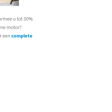
aarmee u tot 30%
erne motor?
or een
complete