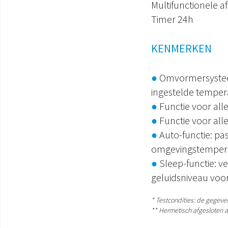
Multifunctionele a
Timer 24h
KENMERKEN
●
Omvormersysteem
ingestelde temper
●
Functie voor alle
●
Functie voor all
●
Auto-functie: p
omgevingstemper
●
Sleep-functie: 
geluidsniveau voor
* Testcondities: de gegev
** Hermetisch afgesloten 