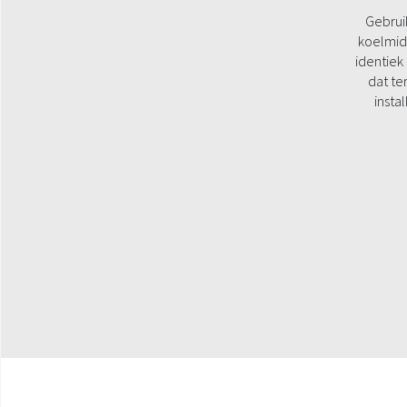
Gebrui
koelmid
identiek 
dat te
insta