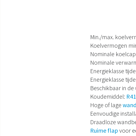
Min./max. koelve
Koelvermogen mi
Nominale koelcapa
Nominale verwarm
Energieklasse tijd
Energieklasse tij
Beschikbaar in de 
Koudemiddel:
R41
Hoge of lage
wandi
Eenvoudige install
Draadloze wandbed
Ruime flap
voor ee