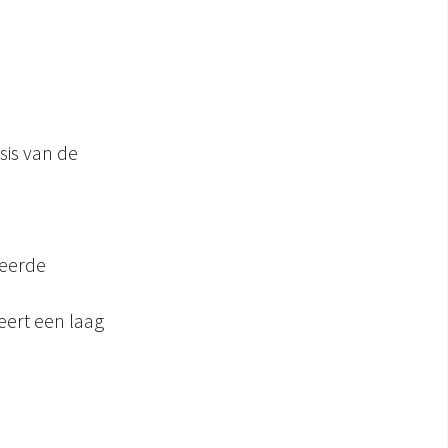
is van de
teerde
eert een laag