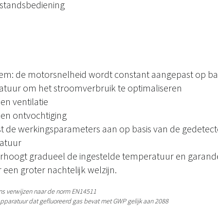
fstandsbediening
: de motorsnelheid wordt constant aangepast op bas
atuur om het stroomverbruik te optimaliseren
en ventilatie
een ontvochtiging
ast de werkingsparameters aan op basis van de gedetec
atuur
verhoogt gradueel de ingestelde temperatuur en garand
 een groter nachtelijk welzijn.
ens verwijzen naar de norm EN14511
apparatuur dat gefluoreerd gas bevat met GWP gelijk aan 2088