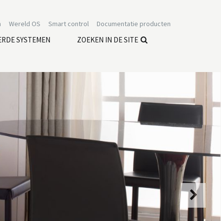
n
Wereld OS
Smart control
Documentatie producten
ERDE SYSTEMEN
ZOEKEN IN DE SITE
Next