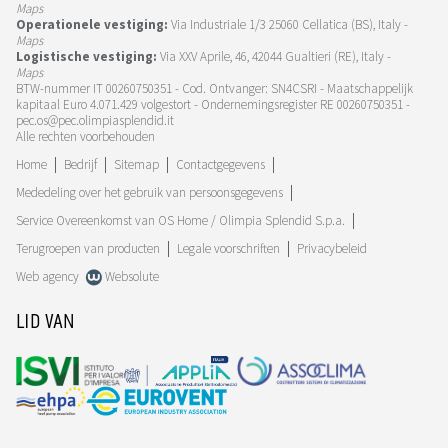
Maps
Operationele vestiging:
Via Industriale 1/3 25060 Cellatica (BS), Italy -
Maps
Logistische vestiging:
Via XXV Aprile, 46, 42044 Gualtieri (RE), Italy -
Maps
BTW-nummer IT 00260750351 - Cod. Ontvanger: SN4CSRI - Maatschappelijk
kapitaal Euro 4.071.429 volgestort - Ondernemingsregister RE 00260750351 -
pec.os@pec.olimpiasplendid.it
Alle rechten voorbehouden
Home
Bedrijf
Sitemap
Contactgegevens
Mededeling over het gebruik van persoonsgegevens
Service Overeenkomst van OS Home / Olimpia Splendid S.p.a.
Terugroepen van producten
Legale voorschriften
Privacybeleid
Web agency
Websolute
LID VAN