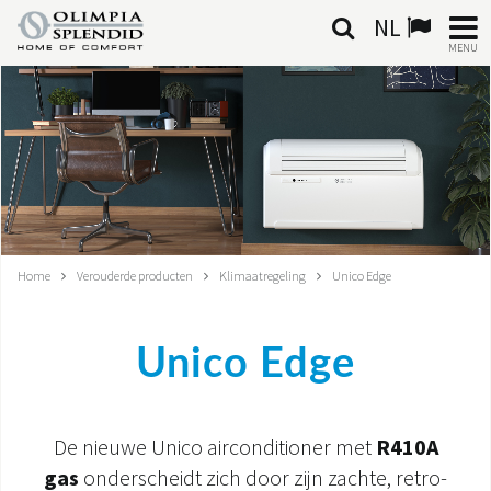
NL
MENU
NEDERLANDSE
HOME
KLIMAATREGELING
VERWARMING
Home
Verouderde producten
Klimaatregeling
Unico Edge
LUCHTBEHANDELING
Unico Edge
GEÏNTEGREERDE SYSTEMEN
CONTACTEN
De nieuwe Unico airconditioner met
R410A
WERELD OS
gas
onderscheidt zich door zijn zachte, retro-