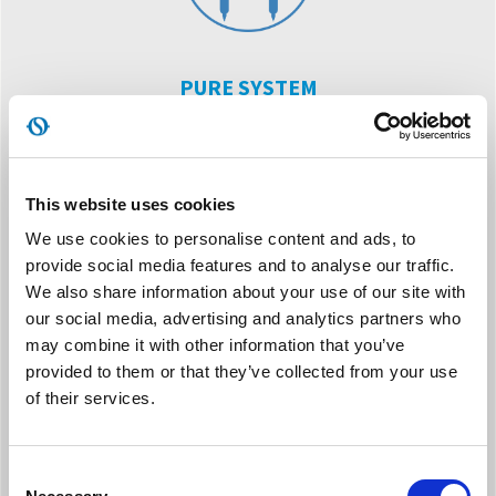
PURE SYSTEM
Uitgerust met een multifiltersysteem, bestaande uit een
elektrostatisch filter (met antistoffunctie) en een actief
koolstoffilter (doeltreffend tegen nare geurtjes).
This website uses cookies
We use cookies to personalise content and ads, to
provide social media features and to analyse our traffic.
We also share information about your use of our site with
our social media, advertising and analytics partners who
may combine it with other information that you’ve
WARMTEPOMP
provided to them or that they’ve collected from your use
of their services.
Ook verkrijgbaar in de HP versie, met warmtepompfunctie, om
de traditionele verwarming in de tussenseizoenen te vervangen
of te versterken.
Consent