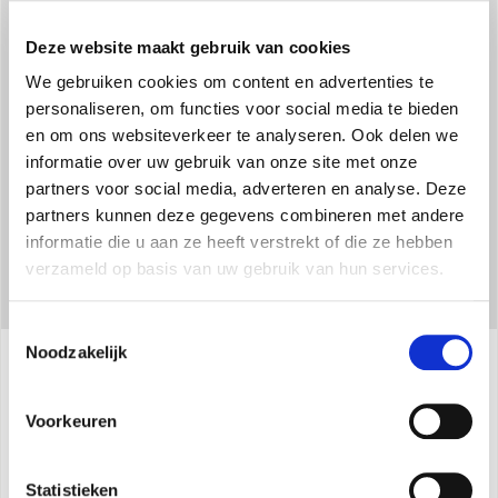
WARMTEPOMP
Ook verkrijgbaar in de HP versie, met warmtepompfunctie, om
Deze website maakt gebruik van cookies
de traditionele verwarming in de tussenseizoenen te vervangen
We gebruiken cookies om content en advertenties te
of te versterken.
personaliseren, om functies voor social media te bieden
en om ons websiteverkeer te analyseren. Ook delen we
informatie over uw gebruik van onze site met onze
partners voor social media, adverteren en analyse. Deze
partners kunnen deze gegevens combineren met andere
informatie die u aan ze heeft verstrekt of die ze hebben
verzameld op basis van uw gebruik van hun services.
Toestemmingsselectie
Noodzakelijk
Specificaties
Voorkeuren
Koelvermogen min-max:
1,8 - 3,00 kW
Statistieken