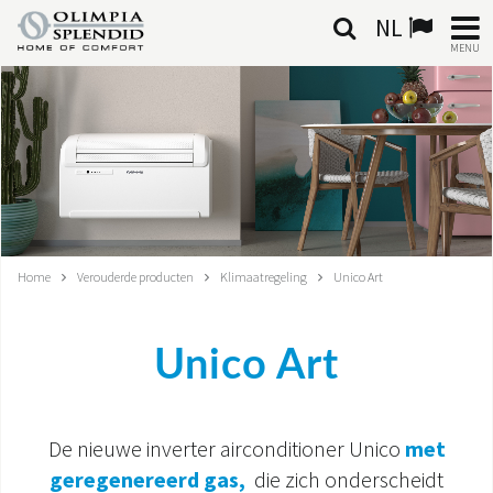
NL
MENU
NEDERLANDSE
HOME
KLIMAATREGELING
VERWARMING
Home
Verouderde producten
Klimaatregeling
Unico Art
LUCHTBEHANDELING
Unico Art
GEÏNTEGREERDE SYSTEMEN
CONTACTEN
De nieuwe inverter airconditioner Unico
met
WERELD OS
geregenereerd gas,
die zich onderscheidt