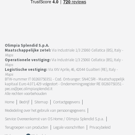
Olimpia Splendid S.p.A.
Maatschappelijke zetel:
Via Industriale 1/3 25060 Cellatica (BS), Italy -
Maps
Operationele vestiging:
Via Industriale 1/3 25060 Cellatica (BS), Italy -
Maps
Logistische vestiging:
Via XXV Aprile, 46, 42044 Gualtieri (RE), Italy -
Maps
BTW-nummer IT 00260750351 - Cod. Ontvanger: SN4CSRI - Maatschappelijk
kapitaal Euro 4.071.429 volgestort - Ondernemingsregister RE 00260750351 -
pec.os@pec.olimpiasplendid.it
Alle rechten voorbehouden
Home
Bedrijf
Sitemap
Contactgegevens
Mededeling over het gebruik van persoonsgegevens
Service Overeenkomst van OS Home / Olimpia Splendid S.p.a.
Terugroepen van producten
Legale voorschriften
Privacybeleid