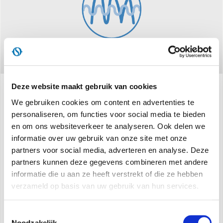
Deze website maakt gebruik van cookies
We gebruiken cookies om content en advertenties te
Specificaties
personaliseren, om functies voor social media te bieden
en om ons websiteverkeer te analyseren. Ook delen we
informatie over uw gebruik van onze site met onze
Koelvermogen min-max:
1,5 - 2,4 kW
*
partners voor social media, adverteren en analyse. Deze
Koelvermogen min-max:
1,3 - 2,3 kW
*
partners kunnen deze gegevens combineren met andere
Nominale capaciteit tijdens afkoeling:
1,7 | 2,2 kW *
informatie die u aan ze heeft verstrekt of die ze hebben
Nominale verwarmingscapaciteit:
1,6 | 2,1 kW *
verzameld op basis van uw gebruik van hun services.
Energieklasse tijdens afkoeling:
A*
Toestemmingsselectie
Energieklasse tijdens verwarming:
A*
Noodzakelijk