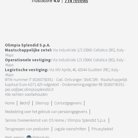
Olimpia Splendid S.p.A.
Maatschappelijke zetel:
Via Industriale 1/3 25060 Cellatica (BS), Italy -
Maps
Operationele vestiging:
Via Industriale 1/3 25060 Cellatica (BS), Italy -
Maps
Logistische vestiging:
Via XXV Aprile, 46, 42044 Gualtieri (RE), Italy -
Maps
BTW-nummer IT 00260750351 - Cod. Ontvanger: SN4CSRI - Maatschappelijk
kapitaal Euro 4.071.429 volgestort - Ondernemingsregister RE 00260750351 -
pec.os@pec.olimpiasplendid.it
Alle rechten voorbehouden
Home
Bedrijf
Sitemap
Contactgegevens
Mededeling over het gebruik van persoonsgegevens
Service Overeenkomst van OS Home / Olimpia Splendid S.p.a.
Terugroepen van producten
Legale voorschriften
Privacybeleid
Web agency
Websolute