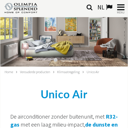
NL
MENU
NEDERLANDSE
HOME
KLIMAATREGELING
VERWARMING
Home
Verouderde producten
Klimaatregeling
Unico Air
LUCHTBEHANDELING
Unico Air
GEÏNTEGREERDE SYSTEMEN
CONTACTEN
De airconditioner zonder buitenunit, met
R32-
WERELD OS
gas
met een laag milieu-impact,
de dunste en