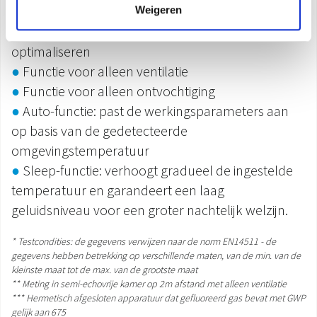
constant aangepast op basis van de ingestelde
Weigeren
temperatuur om het stroomverbruik te
optimaliseren
●
Functie voor alleen ventilatie
●
Functie voor alleen ontvochtiging
●
Auto-functie: past de werkingsparameters aan
op basis van de gedetecteerde
omgevingstemperatuur
●
Sleep-functie: verhoogt gradueel de ingestelde
temperatuur en garandeert een laag
geluidsniveau voor een groter nachtelijk welzijn.
* Testcondities: de gegevens verwijzen naar de norm EN14511
- de
gegevens hebben betrekking op verschillende maten, van de min. van de
kleinste maat tot de max. van de grootste maat
** Meting in semi-echovrije kamer op 2m afstand met alleen ventilatie
*** Hermetisch afgesloten apparatuur dat gefluoreerd gas bevat met GWP
gelijk aan 675