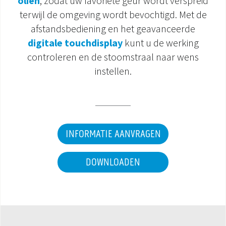
oliën
, zodat uw favoriete geur wordt verspreid
terwijl de omgeving wordt bevochtigd. Met de
DOCUMENTATIE PRODUCTEN
afstandsbediening en het geavanceerde
digitale touchdisplay
kunt u de werking
controleren en de stoomstraal naar wens
instellen.
INFORMATIE AANVRAGEN
DOWNLOADEN