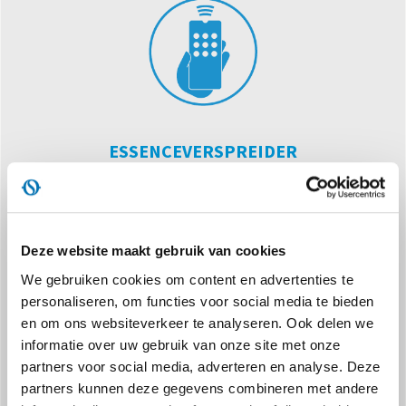
ESSENCEVERSPREIDER
Behalve dat het de lucht bevochtigt, verspreidt het ook
balsamico-aroma's die het welzijn versterken.
Deze website maakt gebruik van cookies
We gebruiken cookies om content en advertenties te
personaliseren, om functies voor social media te bieden
en om ons websiteverkeer te analyseren. Ook delen we
informatie over uw gebruik van onze site met onze
3 VOCHTIGHEIDSGRADATIES
partners voor social media, adverteren en analyse. Deze
partners kunnen deze gegevens combineren met andere
De toevoer van stoom, de bidirectionaliteit en de