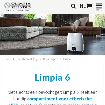
NL
MENU
NEDERLANDSE
HOME
KLIMAATREGELING
VERWARMING
Home
Luchtbehandeling
Bevochtigers
Limpia 6
LUCHTBEHANDELING
Limpia 6
GEÏNTEGREERDE SYSTEMEN
CONTACTEN
Niet slechts een bevochtiger: Limpia 6 heeft een
handig
compartiment voor etherische
WERELD OS