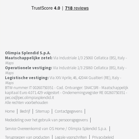
Olimpia Splendid S.p.A.
Maatschappelijke zetel:
Via Industriale 1/3 25060 Cellatica (BS), Italy -
Maps
Operationele vestiging:
Via Industriale 1/3 25060 Cellatica (BS), Italy -
Maps
Logistische vestiging:
Via XXV Aprile, 46, 42044 Gualtieri (RE), Italy -
Maps
BTW-nummer IT 00260750351 - Cod. Ontvanger: SN4CSRI - Maatschappelijk
kapitaal Euro 4.071.429 volgestort - Ondernemingsregister RE 00260750351 -
pec.os@pec.olimpiasplendid.it
Alle rechten voorbehouden
Home
Bedrijf
Sitemap
Contactgegevens
Mededeling over het gebruik van persoonsgegevens
Service Overeenkomst van OS Home / Olimpia Splendid S.p.a.
Terugroepen van producten
Legale voorschriften
Privacybeleid