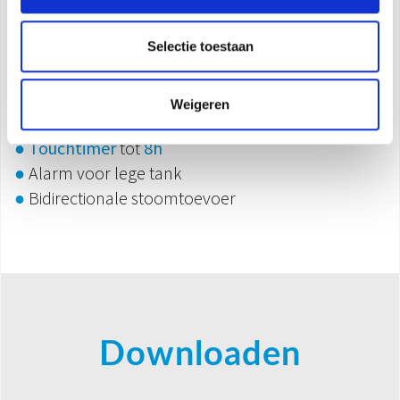
●
3 toevoerniveaus vochtigheid
●
Lade voor etherische oliën
Selectie toestaan
●
Afstandsbediening
●
Nachtlampje
Weigeren
●
Inhoud tank:
6 l
●
Touchtimer
tot
8h
●
Alarm voor lege tank
●
Bidirectionale stoomtoevoer
Downloaden