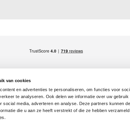
ik van cookies
ontent en advertenties te personaliseren, om functies voor soci
LID VAN
S), Italy -
Maps
erkeer te analyseren. Ook delen we informatie over uw gebruik
), Italy -
Maps
or social media, adverteren en analyse. Deze partners kunnen 
Italy -
Maps
appelijk kapitaal Euro 4.071.429
ormatie die u aan ze heeft verstrekt of die ze hebben verzameld
impiasplendid.it
es.
r het gebruik van persoonsgegevens