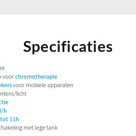
Specificaties
ml
p voor
chromotherapie
ekers
voor mobiele apparaten
ntens/licht
ctie
l/h
tot 11h
chakeling met lege tank