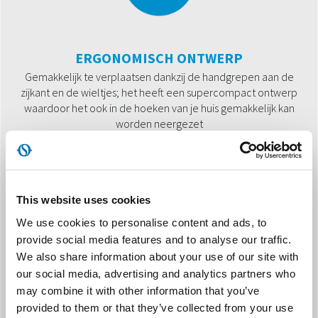
ERGONOMISCH ONTWERP
Gemakkelijk te verplaatsen dankzij de handgrepen aan de
zijkant en de wieltjes; het heeft een supercompact ontwerp
waardoor het ook in de hoeken van je huis gemakkelijk kan
worden neergezet
This website uses cookies
We use cookies to personalise content and ads, to
provide social media features and to analyse our traffic.
MEMORY
We also share information about your use of our site with
our social media, advertising and analytics partners who
De luchtvochtigheid kan op afstand worden gemeten via de OS
may combine it with other information that you’ve
Home-app, waardoor je het comfort in huis nog gemakkelijker,
provided to them or that they’ve collected from your use
nauwkeuriger en persoonlijker kunt regelen.