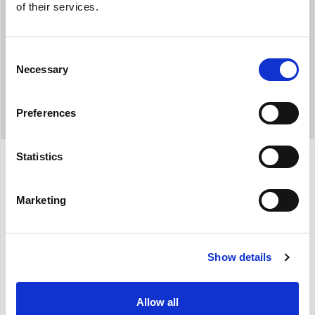
of their services.
Consent
Necessary
Selection
Preferences
Statistics
Specificaties
Marketing
Vocht- en temperatuurmeter
Show details
Continu afvoer, zonder de opvangbak te verwijderen
Allow all
Dagelijkse timerinstelling