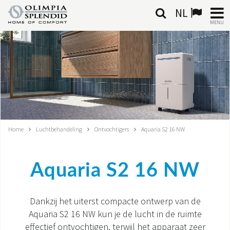
NL
MENU
NEDERLANDSE
HOME
KLIMAATREGELING
VERWARMING
Home
Luchtbehandeling
Ontvochtigers
Aquaria S2 16 NW
LUCHTBEHANDELING
Aquaria S2 16 NW
GEÏNTEGREERDE SYSTEMEN
CONTACTEN
Dankzij het uiterst compacte ontwerp van de
Aquaria S2 16 NW kun je de lucht in de ruimte
WERELD OS
effectief ontvochtigen, terwijl het apparaat zeer