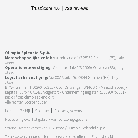
Olimpia Splendid S.p.A.
Maatschappelijke zetel:
Via Industriale 1/3 25060 Cellatica (BS), Italy -
Maps
Operationele vestiging:
Via Industriale 1/3 25060 Cellatica (BS), Italy -
Maps
Logistische vestiging:
Via XXV Aprile, 46, 42044 Gualtieri (RE), Italy -
Maps
BTW-nummer IT 00260750351 - Cod. Ontvanger: SN4CSRI - Maatschappelijk
kapitaal Euro 4.071.429 volgestort - Ondernemingsregister RE 00260750351 -
pec.os@pec.olimpiasplendid.it
Alle rechten voorbehouden
Home
Bedrijf
Sitemap
Contactgegevens
Mededeling over het gebruik van persoonsgegevens
Service Overeenkomst van OS Home / Olimpia Splendid S.p.a.
Terugroepen van producten
Legale voorschriften
Privacybeleid