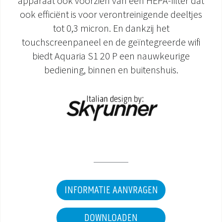
apparaat ook voorzien van een HEPA-filter dat
ook efficiënt is voor verontreinigende deeltjes
DOCUMENTATIE PRODUCTEN
tot 0,3 micron. En dankzij het
touchscreenpaneel en de geïntegreerde wifi
biedt Aquaria S1 20 P een nauwkeurige
bediening, binnen en buitenshuis.
INFORMATIE AANVRAGEN
DOWNLOADEN