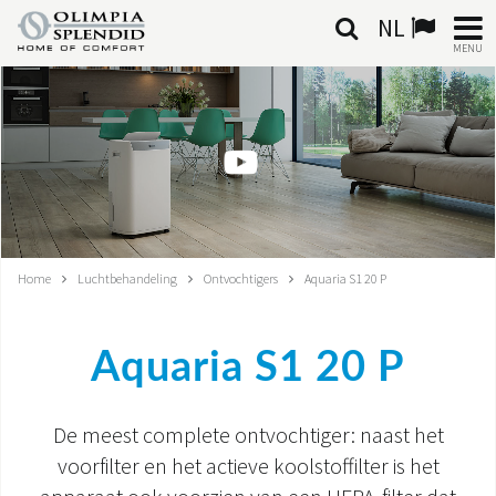
NL
MENU
NEDERLANDSE
HOME
KLIMAATREGELING
VERWARMING
Home
Luchtbehandeling
Ontvochtigers
Aquaria S1 20 P
LUCHTBEHANDELING
Aquaria S1 20 P
GEÏNTEGREERDE SYSTEMEN
CONTACTEN
De meest complete ontvochtiger: naast het
voorfilter en het actieve koolstoffilter is het
WERELD OS