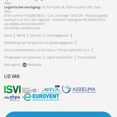
Maps
Logistische vestiging:
Via XXV Aprile, 46, 42044 Gualtieri (RE), Italy -
Maps
BTW-nummer IT 00260750351 - Cod. Ontvanger: SN4CSRI - Maatschappelijk
kapitaal Euro 4.071.429 volgestort - Ondernemingsregister RE 00260750351 -
pec.os@pec.olimpiasplendid.it
Alle rechten voorbehouden
Home
Bedrijf
Sitemap
Contactgegevens
Mededeling over het gebruik van persoonsgegevens
Service Overeenkomst van OS Home / Olimpia Splendid S.p.a.
Terugroepen van producten
Legale voorschriften
Privacybeleid
Web agency
Websolute
LID VAN