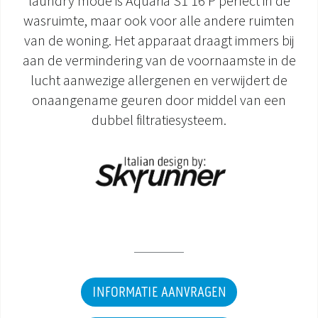
laundry mode is Aquaria S1 16 P perfect in de
wasruimte, maar ook voor alle andere ruimten
DOCUMENTATIE PRODUCTEN
van de woning. Het apparaat draagt immers bij
aan de vermindering van de voornaamste in de
lucht aanwezige allergenen en verwijdert de
onaangename geuren door middel van een
dubbel filtratiesysteem.
INFORMATIE AANVRAGEN