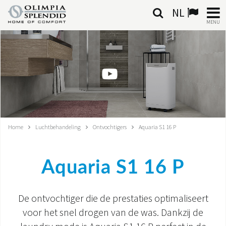
NL
MENU
NEDERLANDSE
HOME
KLIMAATREGELING
VERWARMING
Home
Luchtbehandeling
Ontvochtigers
Aquaria S1 16 P
LUCHTBEHANDELING
Aquaria S1 16 P
GEÏNTEGREERDE SYSTEMEN
CONTACTEN
De ontvochtiger die de prestaties optimaliseert
voor het snel drogen van de was. Dankzij de
WERELD OS