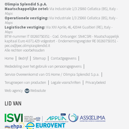
Olimpia Splendid S.p.A.
Maatschappelijke zetel:
Via Industriale 1/3 25060 Cellatica (BS), Italy -
Maps
Operationele vestiging:
Via Industriale 1/3 25060 Cellatica (BS), Italy -
Maps
Logistische vestiging:
Via XXV Aprile, 46, 42044 Gualtieri (RE), Italy -
Maps
BTW-nummer IT 00260750351 - Cod. Ontvanger: SN4CSRI - Maatschappelijk
kapitaal Euro 4.071.429 volgestort - Ondernemingsregister RE 00260750351 -
pec.os@pec.olimpiasplendid.it
Alle rechten voorbehouden
Home
Bedrijf
Sitemap
Contactgegevens
Mededeling over het gebruik van persoonsgegevens
Service Overeenkomst van OS Home / Olimpia Splendid S.p.a.
Terugroepen van producten
Legale voorschriften
Privacybeleid
Web agency
Websolute
LID VAN