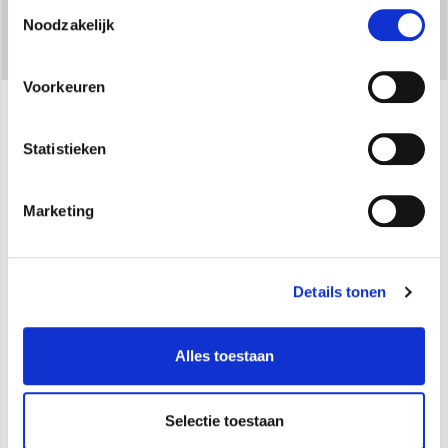
Toestemmingsselectie
Noodzakelijk
Voorkeuren
Specificaties
Statistieken
Marketing
Ontvochtigingscapaciteit: 16 l/24h
Voor ruimten tot 75 m3
Inhoud tank: 2l
Details tonen
Geluidsniveau 40 dB
Temperatuur- en vochtigheidsindicator
Alles toestaan
Timer 1-24h
Uitneembare semi-transparante tank
Signaal lege tank
Selectie toestaan