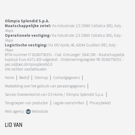
Olimpia Splendid S.p.A.
Maatschappelijke zetel:
Via Industriale 1/3 25060 Cellatica (BS), Italy -
Maps
Operationele vestiging:
Via Industriale 1/3 25060 Cellatica (BS), Italy -
Maps
Logistische vestiging:
Via XXV Aprile, 46, 42044 Gualtieri (RE), Italy -
Maps
BTW-nummer IT 00260750351 - Cod. Ontvanger: SN4CSRI - Maatschappelijk
kapitaal Euro 4.071.429 volgestort - Ondernemingsregister RE 00260750351 -
pec.os@pec.olimpiasplendid.it
Alle rechten voorbehouden
Home
Bedrijf
Sitemap
Contactgegevens
Mededeling over het gebruik van persoonsgegevens
Service Overeenkomst van OS Home / Olimpia Splendid S.p.a.
Terugroepen van producten
Legale voorschriften
Privacybeleid
Web agency
Websolute
LID VAN