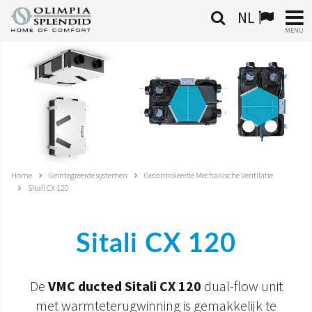
NL
MENU
NEDERLANDSE
HOME
KLIMAATREGELING
VERWARMING
Home
Geïntegreerde systemen
Gecontroleerde Mechanische Ventilatie
Sitali CX 120
LUCHTBEHANDELING
GEÏNTEGREERDE SYSTEMEN
Sitali CX 120
CONTACTEN
De
VMC ducted Sitali CX 120
dual-flow unit
WERELD OS
met warmteterugwinning is gemakkelijk te