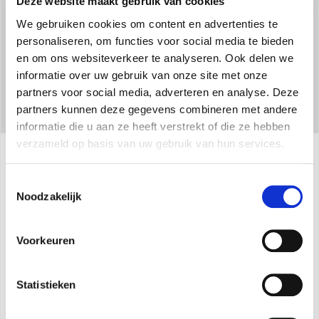
Deze website maakt gebruik van cookies
We gebruiken cookies om content en advertenties te
personaliseren, om functies voor social media te bieden
en om ons websiteverkeer te analyseren. Ook delen we
informatie over uw gebruik van onze site met onze
partners voor social media, adverteren en analyse. Deze
partners kunnen deze gegevens combineren met andere
informatie die u aan ze heeft verstrekt of die ze hebben
verzameld op basis van uw gebruik van hun services.
Specificaties
Toestemmingsselectie
Noodzakelijk
Het toestel wordt geleverd met een
Voorkeuren
multifunctioneel bedieningspaneel met de
volgende bedienings- en
Statistieken
aansluitingsmogelijkheden:
Instelling en selectie van 3 snelheden (in te stellen