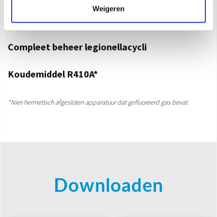
nachtmodus zorgt voor een energiebesparing van
Weigeren
20%.
Compleet beheer legionellacycli
Koudemiddel R410A*
*Niet-hermetisch afgesloten apparatuur dat gefluoreerd gas bevat
Downloaden