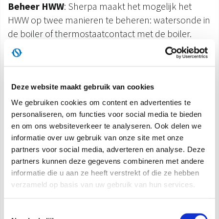
Beheer HWW
: Sherpa maakt het mogelijk het
HWW op twee manieren te beheren: watersonde in
de boiler of thermostaatcontact met de boiler.
Klimaatcurven
gebaseerd op de
buitenluchttemperatuur: twee beschikbare
curven, een voor afkoeling en een voor
Deze website maakt gebruik van cookies
verwarming. Aan de hand van de klimaatcurven
We gebruiken cookies om content en advertenties te
kunt u de temperatuur van de installatie
personaliseren, om functies voor social media te bieden
en om ons websiteverkeer te analyseren. Ook delen we
aanpassen op basis van de externe
informatie over uw gebruik van onze site met onze
klimatologische omstandigheden, door de
partners voor social media, adverteren en analyse. Deze
luchtvochtigheid van het gebouw af te stemmen
partners kunnen deze gegevens combineren met andere
op zijn warmtebehoeften om meer energie te
informatie die u aan ze heeft verstrekt of die ze hebben
besparen.
verzameld op basis van uw gebruik van hun services.
Twee setpoints configureerbaar voor
Toestemmingsselectie