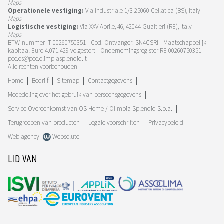
Maps
Operationele vestiging:
Via Industriale 1/3 25060 Cellatica (BS), Italy -
Maps
Logistische vestiging:
Via XXV Aprile, 46, 42044 Gualtieri (RE), Italy -
Maps
BTW-nummer IT 00260750351 - Cod. Ontvanger: SN4CSRI - Maatschappelijk
kapitaal Euro 4.071.429 volgestort - Ondernemingsregister RE 00260750351 -
pec.os@pec.olimpiasplendid.it
Alle rechten voorbehouden
Home
Bedrijf
Sitemap
Contactgegevens
Mededeling over het gebruik van persoonsgegevens
Service Overeenkomst van OS Home / Olimpia Splendid S.p.a.
Terugroepen van producten
Legale voorschriften
Privacybeleid
Web agency
Websolute
LID VAN