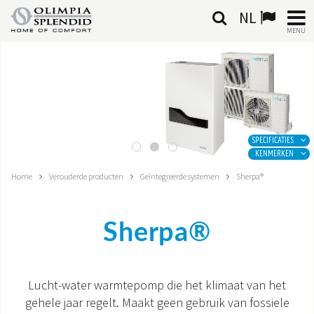
NL
MENU
NEDERLANDSE
HOME
KLIMAATREGELING
SPECIFICATIES
KENMERKEN
VERWARMING
Home
Verouderde producten
Geïntegreerde systemen
Sherpa®
LUCHTBEHANDELING
Sherpa®
GEÏNTEGREERDE SYSTEMEN
CONTACTEN
Lucht-water warmtepomp die het klimaat van het
gehele jaar regelt. Maakt geen gebruik van fossiele
WERELD OS