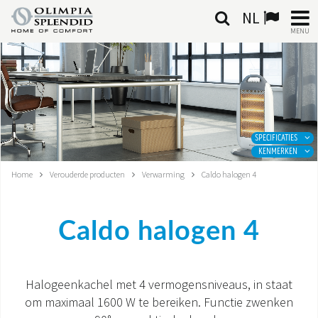
NL
MENU
NEDERLANDSE
HOME
KLIMAATREGELING
SPECIFICATIES
KENMERKEN
VERWARMING
Home
Verouderde producten
Verwarming
Caldo halogen 4
LUCHTBEHANDELING
Caldo halogen 4
GEÏNTEGREERDE SYSTEMEN
CONTACTEN
Halogeenkachel met 4 vermogensniveaus, in staat
om maximaal 1600 W te bereiken. Functie zwenken
WERELD OS