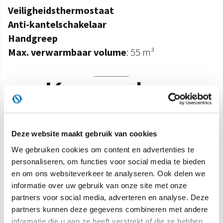
Veiligheidsthermostaat
Anti-kantelschakelaar
Handgreep
Max. verwarmbaar volume
: 55 m³
Kenmerken
HALOGEENTECHNOLOGIE
Deze website maakt gebruik van cookies
Maximale verwarmingssnelheid. De
We gebruiken cookies om content en advertenties te
halogeentechnologie
personaliseren, om functies voor social media te bieden
garandeert een gelijkmatig comfort en het uiterst
en om ons websiteverkeer te analyseren. Ook delen we
snel bereiken van de beoogde
informatie over uw gebruik van onze site met onze
werking.
partners voor social media, adverteren en analyse. Deze
partners kunnen deze gegevens combineren met andere
informatie die u aan ze heeft verstrekt of die ze hebben