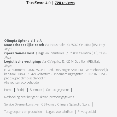
Olimpia Splendid S.p.A.
Maatschappelijke zetel:
Via Industriale 1/3 25060 Cellatica (BS), Italy -
Maps
Operationele vestiging:
Via Industriale 1/3 25060 Cellatica (BS), Italy -
Maps
Logistische vestiging:
Via XXV Aprile, 46, 42044 Gualtieri (RE), Italy -
Maps
BTW-nummer IT 00260750351 - Cod. Ontvanger: SN4CSRI - Maatschappelijk
kapitaal Euro 4.071.429 volgestort - Ondernemingsregister RE 00260750351 -
pec.os@pec.olimpiasplendid.it
Alle rechten voorbehouden
Home
Bedrijf
Sitemap
Contactgegevens
Mededeling over het gebruik van persoonsgegevens
Service Overeenkomst van OS Home / Olimpia Splendid S.p.a.
Terugroepen van producten
Legale voorschriften
Privacybeleid