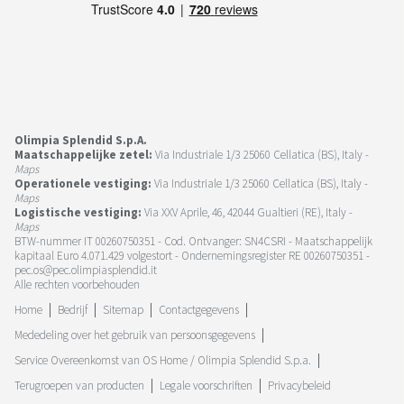
Olimpia Splendid S.p.A.
Maatschappelijke zetel:
Via Industriale 1/3 25060 Cellatica (BS), Italy -
Maps
Operationele vestiging:
Via Industriale 1/3 25060 Cellatica (BS), Italy -
Maps
Logistische vestiging:
Via XXV Aprile, 46, 42044 Gualtieri (RE), Italy -
Maps
BTW-nummer IT 00260750351 - Cod. Ontvanger: SN4CSRI - Maatschappelijk
kapitaal Euro 4.071.429 volgestort - Ondernemingsregister RE 00260750351 -
pec.os@pec.olimpiasplendid.it
Alle rechten voorbehouden
Home
Bedrijf
Sitemap
Contactgegevens
Mededeling over het gebruik van persoonsgegevens
Service Overeenkomst van OS Home / Olimpia Splendid S.p.a.
Terugroepen van producten
Legale voorschriften
Privacybeleid