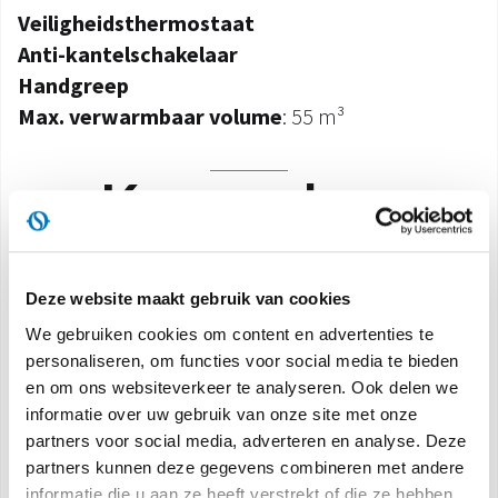
Veiligheidsthermostaat
Anti-kantelschakelaar
Handgreep
Max. verwarmbaar volume
: 55 m³
Kenmerken
HALOGEENTECHNOLOGIE
Deze website maakt gebruik van cookies
Maximale verwarmingssnelheid. De
We gebruiken cookies om content en advertenties te
halogeentechnologie
personaliseren, om functies voor social media te bieden
garandeert een gelijkmatig comfort en het uiterst
en om ons websiteverkeer te analyseren. Ook delen we
snel bereiken van de beoogde
informatie over uw gebruik van onze site met onze
werking.
partners voor social media, adverteren en analyse. Deze
partners kunnen deze gegevens combineren met andere
informatie die u aan ze heeft verstrekt of die ze hebben