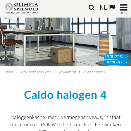
NL
MENU
NEDERLANDSE
HOME
KLIMAATREGELING
SPECIFICATIES
KENMERKEN
VERWARMING
Home
Verouderde producten
Verwarming
Caldo halogen 4
LUCHTBEHANDELING
Caldo halogen 4
GEÏNTEGREERDE SYSTEMEN
CONTACTEN
Halogeenkachel met 4 vermogensniveaus, in staat
om maximaal 1600 W te bereiken. Functie zwenken
WERELD OS