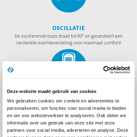
OSCILLATIE
De oscillerende basis draait tot 90° en garandeert een
versterkte warmteverdeling voor maximaal comfort!
Deze website maakt gebruik van cookies
DIGITAL CONTROL
We gebruiken cookies om content en advertenties te
personaliseren, om functies voor social media te bieden
Door middel van het display kan de timer (12h)
geprogrammeerd worden, het gewenste vermogen
en om ons websiteverkeer te analyseren. Ook delen we
geselecteerd worden of de functie ECO geactiveerd worden.
informatie over uw gebruik van onze site met onze
partners voor social media, adverteren en analyse. Deze