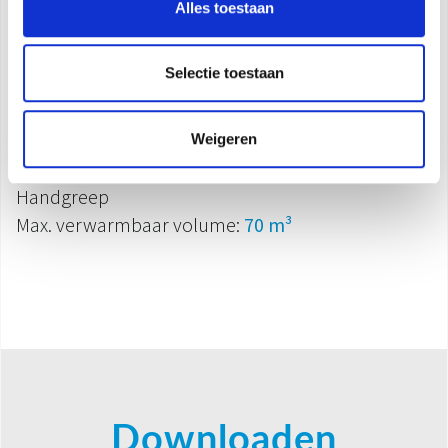
Elektronische bediening
Alles toestaan
Oscillatie 90°
Timer 12h
Selectie toestaan
Anti-kantelschakelaar
Veiligheidsthermostaat
Kamerthermostaat
Weigeren
Antivriesfunctie
Handgreep
Max. verwarmbaar volume:
70 m³
Downloaden