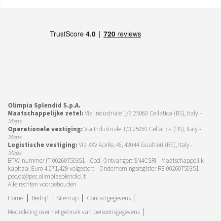
Olimpia Splendid S.p.A.
Maatschappelijke zetel:
Via Industriale 1/3 25060 Cellatica (BS), Italy -
Maps
Operationele vestiging:
Via Industriale 1/3 25060 Cellatica (BS), Italy -
Maps
Logistische vestiging:
Via XXV Aprile, 46, 42044 Gualtieri (RE), Italy -
Maps
BTW-nummer IT 00260750351 - Cod. Ontvanger: SN4CSRI - Maatschappelijk
kapitaal Euro 4.071.429 volgestort - Ondernemingsregister RE 00260750351 -
pec.os@pec.olimpiasplendid.it
Alle rechten voorbehouden
Home
Bedrijf
Sitemap
Contactgegevens
Mededeling over het gebruik van persoonsgegevens