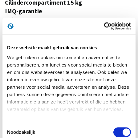
Cilindercompartiment 15 kg
IMQ-garantie
Tubo gas
Drukregelaar
Klepkraan
Max. verwarmbaar volume
: 120 m³
Deze website maakt gebruik van cookies
We gebruiken cookies om content en advertenties te
personaliseren, om functies voor social media te bieden
Kenmerken
en om ons websiteverkeer te analyseren. Ook delen we
informatie over uw gebruik van onze site met onze
partners voor social media, adverteren en analyse. Deze
MADE IN ITALY
partners kunnen deze gegevens combineren met andere
Gegarandeerde veiligheid en kwaliteit.
informatie die u aan ze heeft verstrekt of die ze hebben
verzameld op basis van uw gebruik van hun services.
DUBBELE VEILIGHEID
Dubbel veiligheidssysteem dankzij de
Toestemmingsselectie
atmosfeeranalysator die:
Noodzakelijk
- de kachel automatisch uitschakelt als het percentage