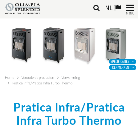
NL
MENU
NEDERLANDSE
HOME
KLIMAATREGELING
SPECIFICATIES
KENMERKEN
VERWARMING
Home
Verouderde producten
Verwarming
Pratica Infra/Pratica Infra Turbo Thermo
LUCHTBEHANDELING
GEÏNTEGREERDE SYSTEMEN
Pratica Infra/Pratica
CONTACTEN
Infra Turbo Thermo
WERELD OS