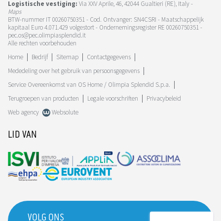
Logistische vestiging:
Via XXV Aprile, 46, 42044 Gualtieri (RE), Italy -
Maps
BTW-nummer IT 00260750351 - Cod. Ontvanger: SN4CSRI - Maatschappelijk
kapitaal Euro 4.071.429 volgestort - Ondernemingsregister RE 00260750351 -
pec.os@pec.olimpiasplendid.it
Alle rechten voorbehouden
Home
Bedrijf
Sitemap
Contactgegevens
Mededeling over het gebruik van persoonsgegevens
Service Overeenkomst van OS Home / Olimpia Splendid S.p.a.
Terugroepen van producten
Legale voorschriften
Privacybeleid
Web agency
Websolute
LID VAN
VOLG ONS