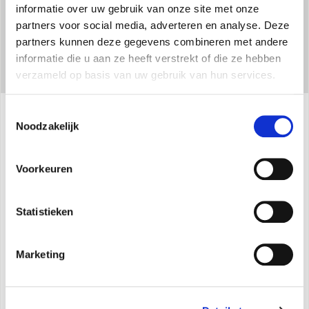
informatie over uw gebruik van onze site met onze
partners voor social media, adverteren en analyse. Deze
partners kunnen deze gegevens combineren met andere
informatie die u aan ze heeft verstrekt of die ze hebben
verzameld op basis van uw gebruik van hun services.
Toestemmingsselectie
Noodzakelijk
Specificaties
Voorkeuren
Maximaal opgenomen vermogen
: 50 W
Luchtstroomsnelheid (maximum)
: 100 m³/h
Statistieken
Luchtstroomsnelheid (maximum)
: 1,13 m/s
Max. geluidsvermogen
dB (A): 61
Marketing
Inhoud tank
: 1,1 Lt
Met automatische oscillatie van de basis