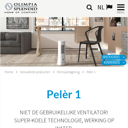
NL
MENU
NEDERLANDSE
HOME
KLIMAATREGELING
SPECIFICATIES
KENMERKEN
VERWARMING
Home
Verouderde producten
Klimaatregeling
Pelèr 1
LUCHTBEHANDELING
Pelèr 1
GEÏNTEGREERDE SYSTEMEN
CONTACTEN
NIET DE GEBRUIKELIJKE VENTILATOR!
SUPER-KOELE TECHNOLOGIE, WERKING OP
WERELD OS