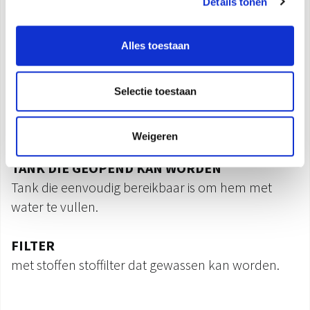
Details tonen
Kenmerken
Alles toestaan
COMPACT
de compactste die ruimte bespaart.
Selectie toestaan
SILENT SYSTEM
Weigeren
TANK DIE GEOPEND KAN WORDEN
Tank die eenvoudig bereikbaar is om hem met
water te vullen.
FILTER
met stoffen stoffilter dat gewassen kan worden.