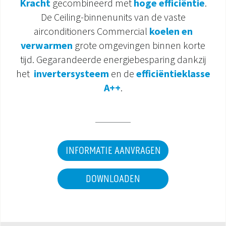
Kracht
gecombineerd met
hoge efficiëntie
.
De Ceiling-binnenunits van de vaste
DOCUMENTATIE PRODUCTEN
airconditioners Commercial
koelen en
verwarmen
grote omgevingen binnen korte
tijd. Gegarandeerde energiebesparing dankzij
het
invertersysteem
en de
efficiëntieklasse
A++
.
INFORMATIE AANVRAGEN
DOWNLOADEN