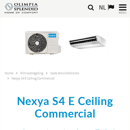
NL
MENU
NEDERLANDSE
HOME
KLIMAATREGELING
VERWARMING
Home
Klimaatregeling
Vaste Airconditioners
Nexya S4 E Ceiling Commercial
LUCHTBEHANDELING
GEÏNTEGREERDE SYSTEMEN
Nexya S4 E Ceiling
CONTACTEN
Commercial
WERELD OS