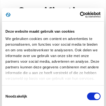
Specificaties
Energie-efficiëntieklasse tijdens afkoeling:
A++
Deze website maakt gebruik van cookies
Energie-efficiëntieklasse tijdens verwarming -
We gebruiken cookies om content en advertenties te
gemiddelde ruimte:
A+
personaliseren, om functies voor social media te bieden
Energie-efficiëntieklasse tijdens verwarming -
en om ons websiteverkeer te analyseren. Ook delen we
warme ruimte:
A+++
informatie over uw gebruik van onze site met onze
partners voor social media, adverteren en analyse. Deze
Min. geluidsvermogen:
56 dB(A)
partners kunnen deze gegevens combineren met andere
informatie die u aan ze heeft verstrekt of die ze hebben
Type koudemiddel:
verzameld op basis van uw gebruik van hun services.
R410A
Beschikbare maten:
18/24
Toestemmingsselectie
Nominale capaciteit tijdens afkoeling:
5,3/7,0 kW
Noodzakelijk
Nominale capaciteit tijdens verwarming:
5,6/7,0 kW