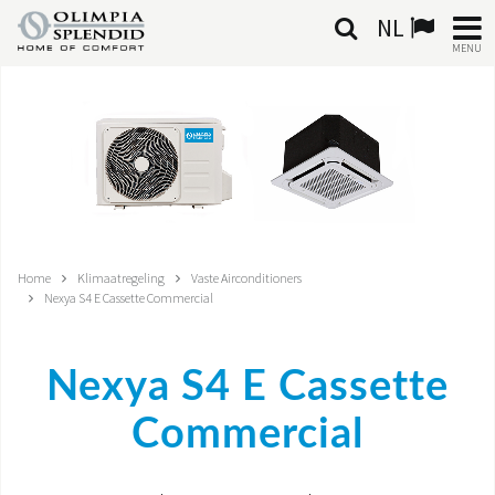
NL
MENU
NEDERLANDSE
HOME
KLIMAATREGELING
VERWARMING
Home
Klimaatregeling
Vaste Airconditioners
Nexya S4 E Cassette Commercial
LUCHTBEHANDELING
GEÏNTEGREERDE SYSTEMEN
Nexya S4 E Cassette
CONTACTEN
Commercial
WERELD OS