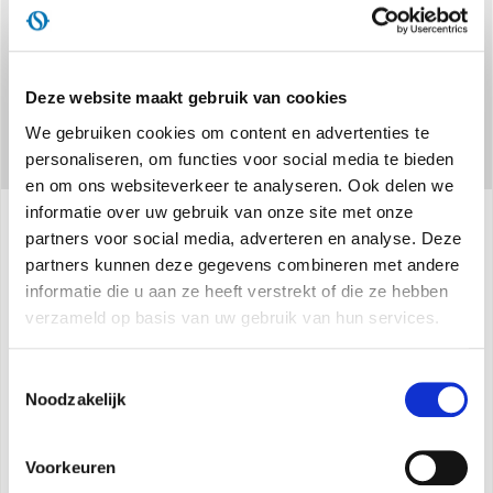
Deze website maakt gebruik van cookies
We gebruiken cookies om content en advertenties te
personaliseren, om functies voor social media te bieden
en om ons websiteverkeer te analyseren. Ook delen we
informatie over uw gebruik van onze site met onze
partners voor social media, adverteren en analyse. Deze
Specificaties
partners kunnen deze gegevens combineren met andere
informatie die u aan ze heeft verstrekt of die ze hebben
verzameld op basis van uw gebruik van hun services.
Energie-efficiëntieklasse tijdens afkoeling:
A++
Energie-efficiëntieklasse tijdens verwarming -
Toestemmingsselectie
Noodzakelijk
gemiddelde ruimte:
A+
Energie-efficiëntieklasse tijdens verwarming -
Voorkeuren
warme ruimte:
A++/A+++