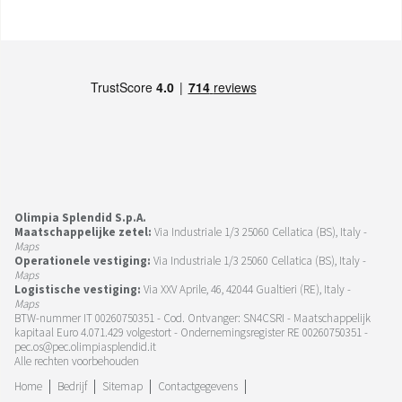
Olimpia Splendid S.p.A.
Maatschappelijke zetel:
Via Industriale 1/3 25060 Cellatica (BS), Italy -
Maps
Operationele vestiging:
Via Industriale 1/3 25060 Cellatica (BS), Italy -
Maps
Logistische vestiging:
Via XXV Aprile, 46, 42044 Gualtieri (RE), Italy -
Maps
BTW-nummer IT 00260750351 - Cod. Ontvanger: SN4CSRI - Maatschappelijk
kapitaal Euro 4.071.429 volgestort - Ondernemingsregister RE 00260750351 -
pec.os@pec.olimpiasplendid.it
Alle rechten voorbehouden
Home
Bedrijf
Sitemap
Contactgegevens