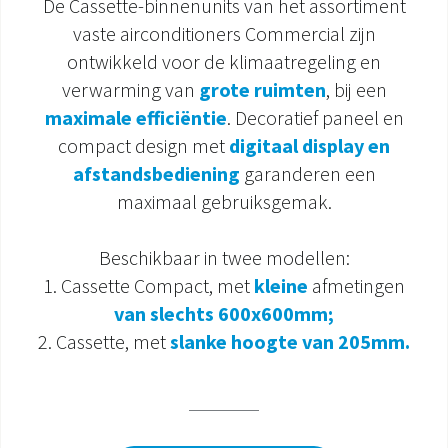
De Cassette-binnenunits van het assortiment
vaste airconditioners Commercial zijn
DOCUMENTATIE PRODUCTEN
ontwikkeld voor de klimaatregeling en
verwarming van
grote ruimten
, bij een
maximale efficiëntie
. Decoratief paneel en
compact design met
digitaal display en
afstandsbediening
garanderen een
maximaal gebruiksgemak.
Beschikbaar in twee modellen:
1. Cassette Compact, met
kleine
afmetingen
van slechts 600x600mm;
2. Cassette, met
slanke hoogte van 205mm.